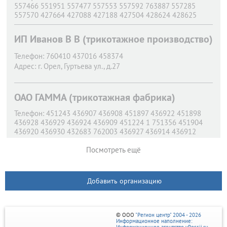
557466 551951 557477 557553 557592 763887 557285
557570 427664 427088 427188 427504 428624 428625
550013 553801 553909 554459 557288 557290 557470
557488 557548 557549 557551 557564 557566
ИП Иванов В В (трикотажное производство)
Адрес:
г. Орел,
Дубровинского наб., д.60
Телефон:
760410 437016 458374
Адрес:
г. Орел,
Гуртьева ул., д.27
ОАО ГАММА (трикотажная фабрика)
Телефон:
451243 436907 436908 451897 436922 451898
436928 436929 436924 436909 451224 1 751356 451904
436920 436930 432683 762003 436927 436914 436912
436916 744675 436918 3 436919 436933 436915 436911
436925 436900 744144 436901 436902 436903 436932
Посмотреть ещё
762573 451765 436905 436904 436906 451647 745296
436921 451241 436917 436926 436923 436934 436913
Адрес:
г. Орел,
Комсомольская ул., д.102
Добавить организацию
© ООО
"Регион центр" 2004 - 2026
Информационное наполнение: