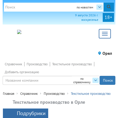
по новостям
9 августа 2026 г.
18+
воскресенье
Toggle
navigat
Орел
Справочник
Производство
Текстильное производство
Добавить организацию
по
справочнику
Главная
Справочник
Производство
Текстильное производство
Текстильное производство в Орле
Подрубрики