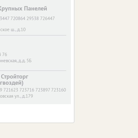
рупных Панелей
3447 720864 29538 726447
ское ш., д.10
4 76
оневская, д.д. 5Б
Стройторг
 гвоздей)
9 721623 723716 723897 723160
вская ул., д.179