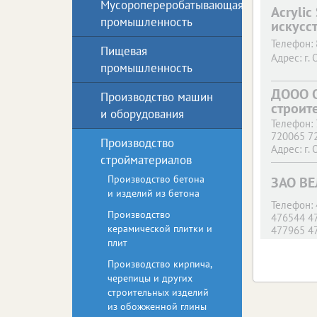
Мусоропереробатывающая
Acrylic
промышленность
искусс
Телефон:
Пищевая
Адрес:
г. 
промышленность
ДООО О
Производство машин
строит
и оборудования
Телефон:
720065 7
Производство
Адрес:
г. 
стройматериалов
Производство бетона
ЗАО В
и изделий из бетона
Телефон:
Производство
476544 4
керамической плитки и
477965 4
плит
477035 4
434074 4
Производство кирпича,
477596 4
черепицы и других
432460 4
строительных изделий
364100 2
из обожженной глины
23 36423