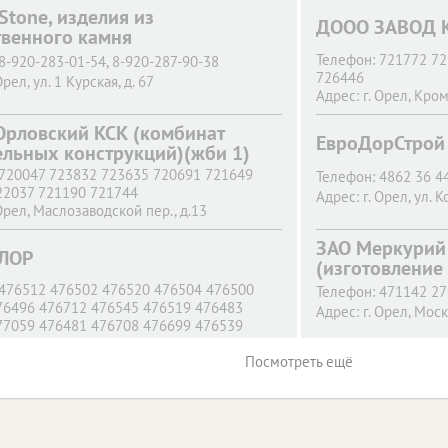
 Stone, изделия из
ДООО ЗАВОД К
твенного камня
Телефон:
721772 72
8-920-283-01-54, 8-920-287-90-38
726446
Орел,
ул. 1 Курская, д. 67
Адрес:
г. Орел,
Кром
рловский КСК (комбинат
ЕвроДорСтрой
ельных конструкций)(жби 1)
720047 723832 723635 720691 721649
Телефон:
4862 36 4
22037 721190 721744
Адрес:
г. Орел,
ул. К
Орел,
Маслозаводской пер., д.13
ЗАО Меркурий 
ЕЛОР
(изготовление
476512 476502 476520 476504 476500
Телефон:
471142 27
76496 476712 476545 476519 476483
Адрес:
г. Орел,
Моско
77059 476481 476708 476699 476539
76528 476521 476482 476506 7 13 20
76501 476578 476665 476873 476953
Посмотреть ещё
77773 477827 477850 477883 477952
77912 477913 477914 477915 477916 23
3 364103 23 364105 23 364109 23 364112
3 476371 476549 476698 476706 476957