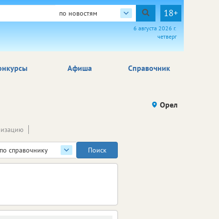
18+
по новостям
6 августа 2026 г.
четверг
онкурсы
Афиша
Справочник
Орел
низацию
по справочнику