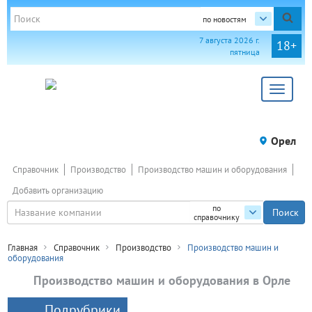
по новостям
7 августа 2026 г.
18+
пятница
Toggle
navigat
Орел
Справочник
Производство
Производство машин и оборудования
Добавить организацию
по
справочнику
Главная
Справочник
Производство
Производство машин и
оборудования
Производство машин и оборудования в Орле
Подрубрики