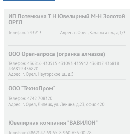
ИП Потемкина Т Н Ювелирный М-Н Золотой
ОРЕЛ
Телефон:
543913
Адрес:
г. Орел,
К.маркса пл., д.1/3
ООО Орел-алроса (огранка алмазов)
Телефон:
436816 430515 431093 435942 436817 436818
436819 436820
Адрес:
г. Орел,
Наугорское ш., д.5
ООО "ТехноПром"
Телефон:
4742 708320
Адрес:
г. Орел,
Липецк, ул. Ленина, д.23, офис 420
Ювелирная компания "ВАВИЛОН"
Телефон:
(4862) 47-69-55, 8-960-655-00-78