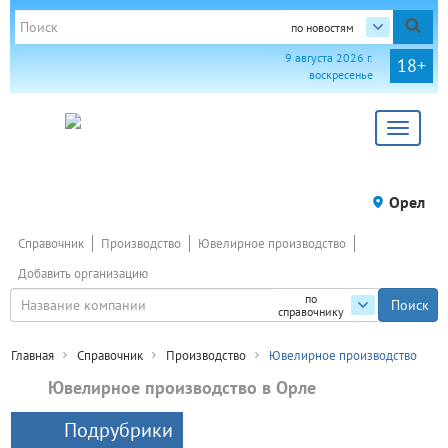
по новостям
9 августа 2026 г.
18+
воскресенье
Toggle
navigat
Орел
Справочник
Производство
Ювелирное производство
Добавить организацию
по
справочнику
Главная
Справочник
Производство
Ювелирное производство
Ювелирное производство в Орле
Подрубрики