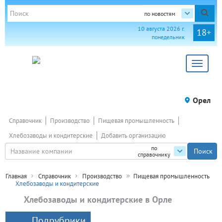
по новостям
10 августа 2026 г.
18+
понедельник
Toggle
navigat
Орел
Справочник
Производство
Пищевая промышленность
Хлебозаводы и кондитерские
Добавить организацию
по
справочнику
Главная
Справочник
Производство
Пищевая промышленность
Хлебозаводы и кондитерские
Хлебозаводы и кондитерские в Орле
Подрубрики