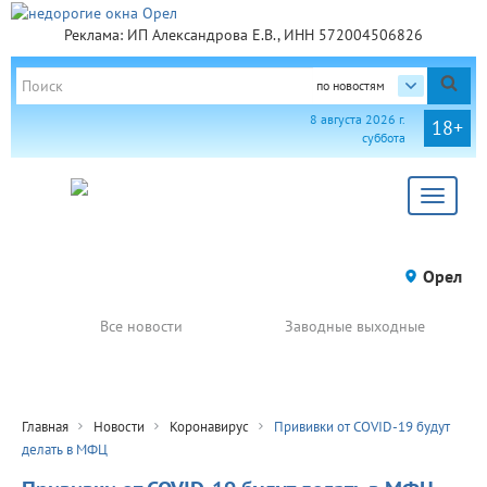
Реклама: ИП Александрова Е.В., ИНН 572004506826
по новостям
8 августа 2026 г.
18+
суббота
Toggle
navigat
Орел
Все новости
Заводные выходные
Главная
Новости
Коронавирус
Прививки от COVID-19 будут
делать в МФЦ