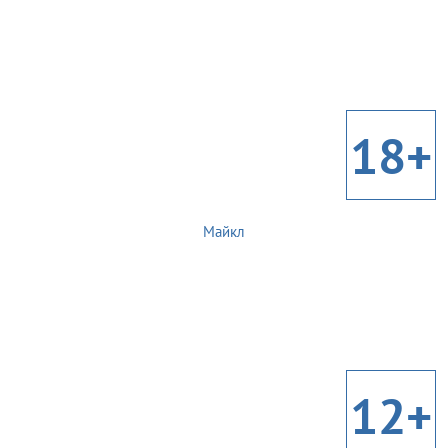
18+
Майкл
12+