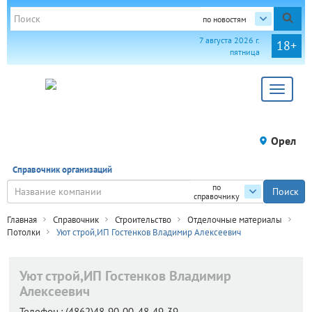
по новостям
7 августа 2026 г.
18+
пятница
Toggle
navigat
Орел
Справочник организаций
по
справочнику
Главная
Справочник
Строительство
Отделочные материалы
Потолки
Уют строй,ИП Гостенков Владимир Алексеевич
Уют строй,ИП Гостенков Владимир
Алексеевич
Телефон.:
(4862)48-90-00, 48-49-39