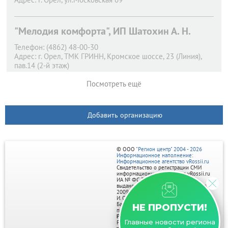
"Мелодия комфорта", ИП Шатохин А. Н.
Телефон:
(4862) 48-00-30
Адрес:
г. Орел,
ТМК ГРИНН, Кромское шоссе, 23 (Линия),
пав.14 (2-й этаж)
Посмотреть ещё
Добавить организацию
© ООО
"Регион центр" 2004 - 2026
Информационное наполнение:
Информационное агентство vRossii.ru
Свидетельство о регистрации СМИ
информационного агентства vRossii.ru
ИА № ФС 77‑35502
выдано РОСКОМНАДЗОРом 04 марта
2009г.
И. О. Главного редактора Нарыков А. Н.
Баннеры на портале размещаются на
НЕ ПРОПУСТИ!
правах рекламы.
Реклама на портале:
Главные новости региона
Рекламное агентство "Умный маркетинг"