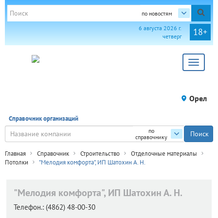
по новостям
6 августа 2026 г.
18+
четверг
Toggle
navigat
Орел
Справочник организаций
по
справочнику
Главная
Справочник
Строительство
Отделочные материалы
Потолки
"Мелодия комфорта", ИП Шатохин А. Н.
"Мелодия комфорта", ИП Шатохин А. Н.
Телефон.:
(4862) 48-00-30