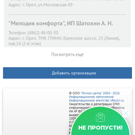
Адрес:
г. Орел,
ул.Московская 69
"Мелодия комфорта", ИП Шатохин А. Н.
Телефон:
(4862) 48-00-30
Адрес:
г. Орел,
ТМК ГРИНН, Кромское шоссе, 23 (Линия),
пав.14 (2-й этаж)
Посмотреть ещё
Добавить организацию
© ООО
"Регион центр" 2004 - 2026
Информационное наполнение:
Информационное агентство vRossii.ru
Свидетельство о регистрации СМИ
информационного агентства vRossii.ru
ИА № ФС 77‑35502
выдано РОСКОМНАДЗОРом 04 марта
2009г.
И. О. Главного редактора Нарыков А. Н.
Баннеры на портале размещаются на
НЕ ПРОПУСТИ!
правах рекламы.
Реклама на портале: