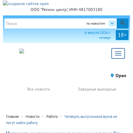
ООО "Регион центр", ИНН 4817003180
по новостям
6 августа 2026 г.
18+
четверг
Toggle
navigat
Орел
Все новости
Заводные выходные
Главная
Новости
Работа
Четверть выпускников вузов не
могут найти работу