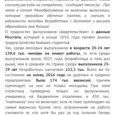
снизить расходы на сотрудника,
- сообщает министр.
- При
этом в отчет Минобразования не включены выпускники,
которые проходили обучение платно, а значит, в
реальности молодых безработных с дипломом о высшем
образовании еще больше.
О трудностях выпускников свидетельствуют и
данные
Росстата
, который в конце 2016 года провел анализ
трудоустройства бывших студентов.
Так, среди молодых выпускников
в возрасте 20-24 лет
139,6 тыс. человек не имеют работы
, то есть среди
выпускников вузов 2015 года безработица в пять раз
выше, чем в среднем по стране. Среди
выпускников 25-
29 лет
безработных насчитали
152,1 тыс.
Всего же по
состоянию
на конец 2016 года
на крупных и средних
предприятиях
было 174 тыс. вакансий
, причем
претендует на них не только молодежь. При этом
статистика приведена только по выпускникам,
учившимся на бюджетном отделении, и 450 тыс.
"платников" она не включает, хотя те тоже претендуют на
самые вакансии. Кроме того, устроенными на работу
считаются те, кто хотя бы раз за год получил белую