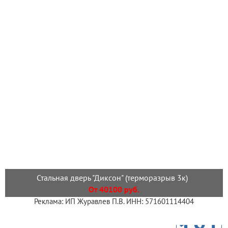
Стальная дверь "Диксон" (терморазрыв 3к)
От 40100 руб.
Реклама: ИП Журавлев П.В. ИНН: 571601114404