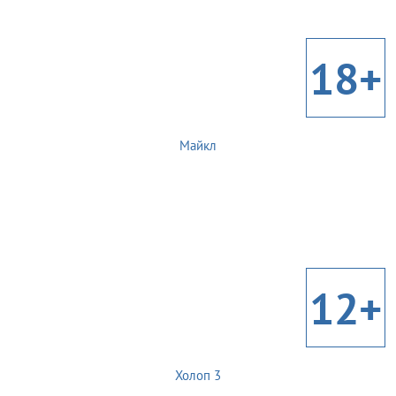
18+
Майкл
12+
Холоп 3