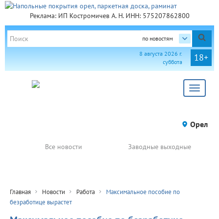
Реклама: ИП Костромичев А. Н. ИНН: 575207862800
по новостям
8 августа 2026 г.
18+
суббота
Toggle
navigat
Орел
Все новости
Заводные выходные
Главная
Новости
Работа
Максимальное пособие по
безработице вырастет