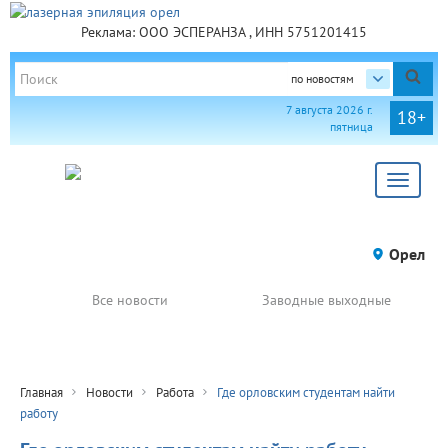
Реклама: ООО ЭСПЕРАНЗА , ИНН 5751201415
по новостям
7 августа 2026 г.
18+
пятница
Toggle
navigat
Орел
Все новости
Заводные выходные
Главная
Новости
Работа
Где орловским студентам найти
работу