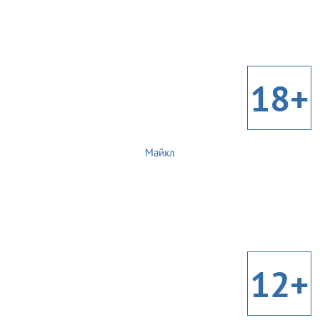
18+
Майкл
12+