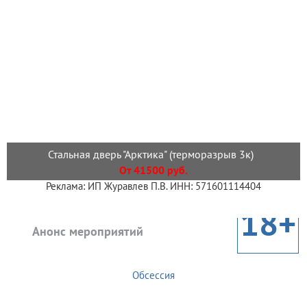
Стальная дверь "Арктика" (терморазрыв 3к)
От 41500 руб.
Реклама: ИП Журавлев П.В. ИНН: 571601114404
18+
Анонс мероприятий
Обсессия