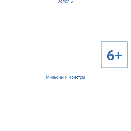
Холоп 3
6+
Миньоны и монстры