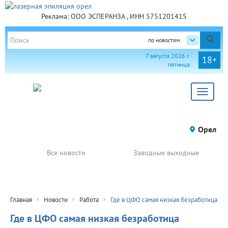
Реклама: ООО ЭСПЕРАНЗА , ИНН 5751201415
по новостям
7 августа 2026 г.
18+
пятница
Toggle
navigat
Орел
Все новости
Заводные выходные
Главная
Новости
Работа
Где в ЦФО самая низкая безработица
Где в ЦФО самая низкая безработица