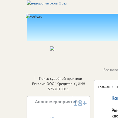
Все ново
Реклама ООО "Кредитал +", ИНН
Главная
Н
5752010011
Ко
18+
Анонс мероприятий
Ры
ка