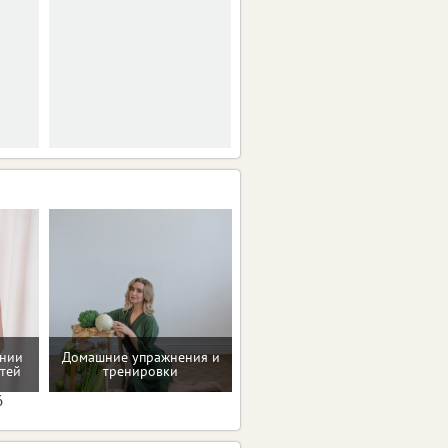
ении
Домашние упражнения и
Проверенные пп-рецепты
тей
тренировки
6