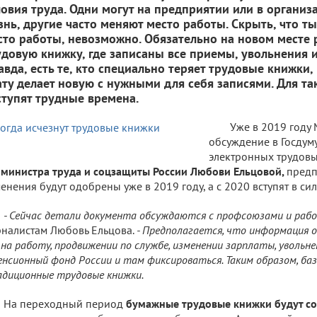
ловия труда. Одни могут на предприятии или в организ
знь, другие часто меняют место работы. Скрыть, что т
сто работы, невозможно. Обязательно на новом месте 
удовую книжку, где записаны все приемы, увольнения 
авда, есть те, кто специально теряет трудовые книжки
ату делает новую с нужными для себя записями. Для та
ступят трудные времена.
Уже в 2019 году 
обсуждение в Госдум
электронных трудовы
министра труда и соцзащиты России Любови Ельцовой,
предп
енения будут одобрены уже в 2019 году, а с 2020 вступят в сил
- Сейчас детали документа обсуждаются с профсоюзами и раб
налистам Любовь Ельцова.
- Предполагается, что информация о
 на работу, продвижении по службе, изменении зарплаты, увольн
енсионный фонд России и там фиксироваться. Таким образом, б
диционные трудовые книжки.
На переходный период
бумажные трудовые книжки будут с