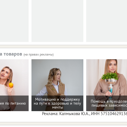
а товаров
(на правах рекламы)
Мотивацию и поддержку
Помощь в преодол
ия по питанию
на пути к здоровью и телу
пищевых зависимос
мечты
Реклама: Калмыкова Ю.А., ИНН 57510462913