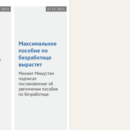
1.2021
17.11.2021
04.12.2019
Максимальное
Россияне
пособие по
перейдут на
безработице
электронные
к
вырастет
трудовые
книжки
Михаил Мишустин
подписал
ИА vRossii.ru
постановление об
рассказывает об
увеличении пособия
особенностях нового
по безработице.
формата.