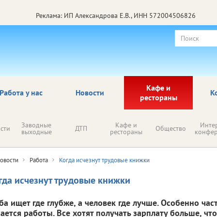
Реклама: ИП Александрова Е.В., ИНН 572004506826
Кафе и
Работа у нас
Новости
К
рестораны
Заводные
Кафе и
Инте
сти
ДТП
Общество
выходные
рестораны
конфе
овости
Работа
Когда исчезнут трудовые книжки
гда исчезнут трудовые книжки
ба ищет где глубже, а человек где лучше. Особенно час
сается работы. Все хотят получать зарплату больше, ч