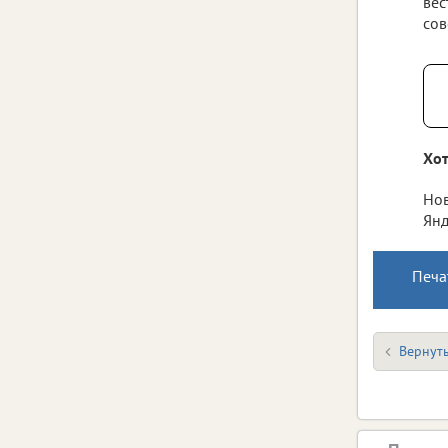
вес
сов
Хот
Нов
Янд
Печа
Вернуть