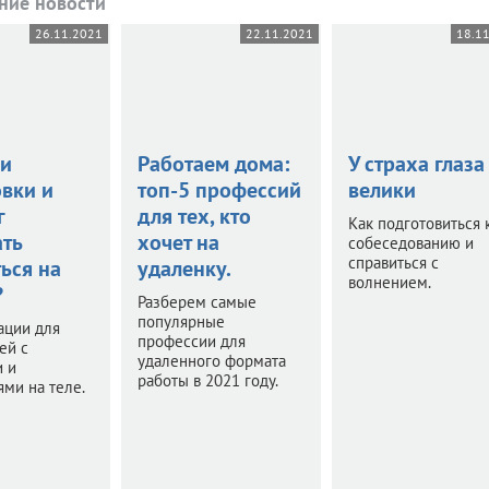
ние новости
26.11.2021
22.11.2021
18.1
ли
Работаем дома:
У страха глаза
овки и
топ-5 профессий
велики
г
для тех, кто
Как подготовиться 
ть
хочет на
собеседованию и
справиться с
ься на
удаленку.
волнением.
?
Разберем самые
популярные
ации для
профессии для
ей с
удаленного формата
и и
работы в 2021 году.
ми на теле.