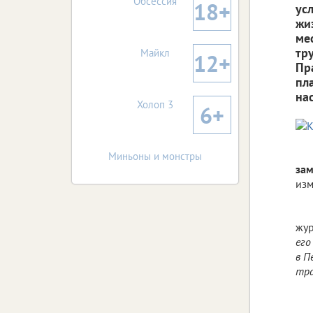
Обсессия
18+
ус
жи
ме
тр
Майкл
12+
Пр
пл
на
Холоп 3
6+
Миньоны и монстры
зам
изм
жур
его
в П
тра