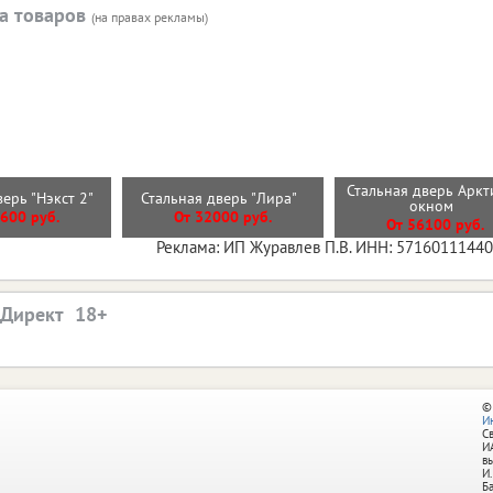
а товаров
(на правах рекламы)
Стальная дверь Аркт
верь "Нэкст 2"
Стальная дверь "Лира"
окном
600 руб.
От 32000 руб.
От 56100 руб.
Реклама: ИП Журавлев П.В. ИНН: 5716011144
.Директ
©
И
С
И
в
И.
Б