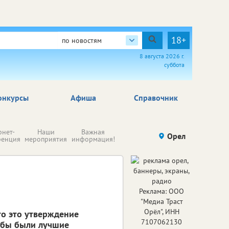
18+
по новостям
8 августа 2026 г.
суббота
онкурсы
Афиша
Справочник
Н
рнет-
Наши
Важная
Происшествия
Орел
Здоровье
комп
ренция
мероприятия
информация!
п
ре
Реклама: ООО
"Медиа Траст
Орёл", ИНН
то это утверждение
7107062130
тобы были лучшие