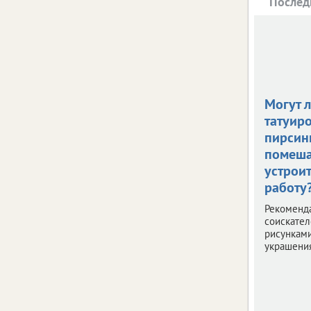
Послед
Могут 
татуир
пирсин
помеша
устроит
работу
Рекоменд
соискател
рисункам
украшения