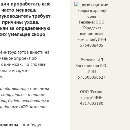
ации проработать всю
ы часто меняешь
руководитель требует
и причины ухода.
Реклама: ООО
, или за определенную
"Городская
ких умельцев скоро
клининговая
компания", ИНН
5754006405
Минтруд готов внести на
у законопроект об
Реклама: ИП
х книжках. По словам
Костенников Я.О ,
олагается, что
ИНН
у.
575300050627
отодателями,
- пояснила
ООО "Регион
 сотруднике - о приеме
центр", ИНН
ении, будет передаваться
4817003180
аза данных ПФР заменит
охранены
- они будут