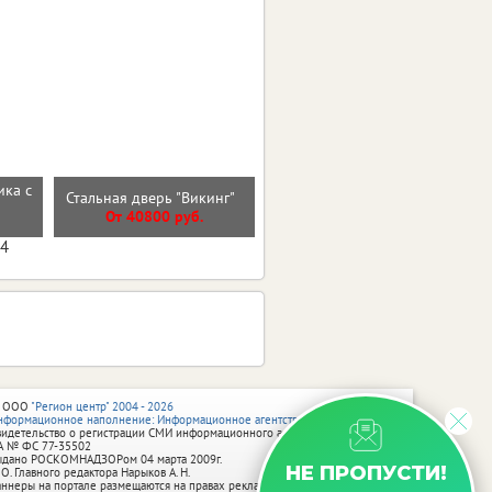
ика с
Стальная дверь "Гермес
Стальная дверь "Викинг"
Нью"
От 40800 руб.
От 47300 руб.
04
 ООО
"Регион центр" 2004 - 2026
нформационное наполнение: Информационное агентство vRossii.ru
видетельство о регистрации СМИ информационного агентства vRossii.ru
А № ФС 77‑35502
ыдано РОСКОМНАДЗОРом 04 марта 2009г.
НЕ ПРОПУСТИ!
 О. Главного редактора Нарыков А. Н.
аннеры на портале размещаются на правах рекламы.