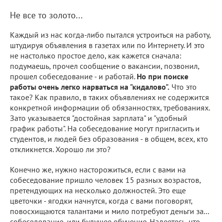
Не все то золото...
Каждый из нас когда-либо пытался устроиться на работу,
штудируя объявления в газетах или по Интернету. И это
не настолько простое дело, как кажется сначала:
подумаешь, прочел сообщение о вакансии, позвонил,
прошел собеседование - и работай.
Но при поиске
работы очень легко нарваться на "кидалово".
Что это
такое? Как правило, в таких объявлениях не содержится
конкретной информации об обязанностях, требованиях.
Зато указывается "достойная зарплата" и "удобный
график работы". На собеседование могут пригласить и
студентов, и людей без образования - в общем, всех, кто
откликнется. Хорошо ли это?
Конечно же, нужно насторожиться, если с вами на
собеседование пришло человек 15 разных возрастов,
претендующих на несколько должностей. Это еще
цветочки - ягодки начнутся, когда с вами поговорят,
повосхищаются талантами и мило потребуют деньги за...
собеседование, или будущее обучение. Надеетесь, что