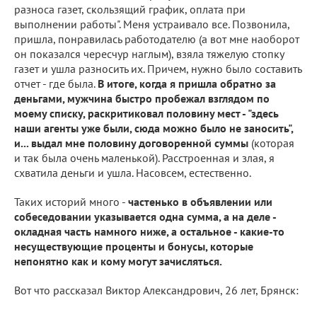
разноса газет, скользящий график, оплата при
выполнении работы". Меня устраивало все. Позвонила,
пришла, понравилась работодателю (а вот мне наоборот
он показался чересчур наглым), взяла тяжелую стопку
газет и ушла разносить их. Причем, нужно было составить
отчет - где была.
В итоге, когда я пришла обратно за
деньгами, мужчина быстро пробежал взглядом по
моему списку, раскритиковал половину мест - "здесь
наши агенты уже были, сюда можно было не заносить",
и... выдал мне половину договоренной суммы
(которая
и так была очень маленькой). Расстроенная и злая, я
схватила деньги и ушла. Насовсем, естественно.
Таких историй много -
частенько в объявлении или
собеседовании указывается одна сумма, а на деле -
окладная часть намного ниже, а остальное - какие-то
несуществующие проценты и бонусы, которые
непонятно как и кому могут зачисляться.
Вот что рассказал Виктор Александрович, 26 лет, Брянск: