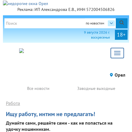
Реклама: ИП Александрова Е.В., ИНН 572004506826
по новостям
9 августа 2026 г.
18+
воскресенье
Toggle
navigat
Орел
Все новости
Заводные выходные
Работа
Ищу работу, интим не предлагать!
Думайте сами, решайте сами - как не попасться на
удочку мошенникам.