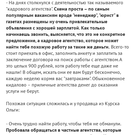
- На днях столкнулся с деятельностью так называемого
"кадрового агентства".
Схема проста – по самым
популярным вакансиям вроде "менеджер", "юрист" в
газетах размещены ну очень привлекательные
объявления с хорошей зарплатой. Как только
начинаешь звонить, выясняется, что это не конкретное
предложение, а кадровое агентство, которое может
найти тебе похожую работу за такие же деньги.
Всего-то
стоит приехать в офис, заполнить анкету и заплатить за
заключение договора на поиск работы с агентством. А
это целых 900 рублей, хотя работу тебе еще даже не
нашли! В общем, искать они ее вам будут бесконечно,
каждую неделю кормя вас "завтраками". Обыкновенное
кидалово – приличные агентства денег до оказания
услуги не берут.
Похожая ситуация сложилась и у продавца из Курска
Ольги:
- Очень трудно найти работу, чтобы тебя не обманули.
Пробовала обращаться в частные агентства, которые