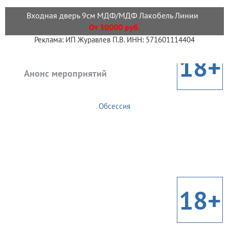
Входная дверь 9см МДФ/МДФ Лакобель Линии
От 30000 руб.
Реклама: ИП Журавлев П.В. ИНН: 571601114404
18+
Анонс мероприятий
Обсессия
18+