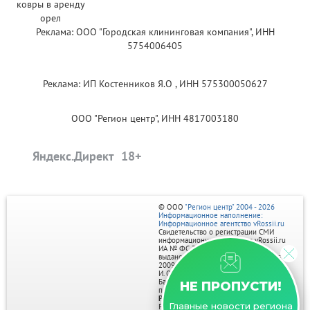
Реклама: ООО "Городская клининговая компания", ИНН
5754006405
Реклама: ИП Костенников Я.О , ИНН 575300050627
ООО "Регион центр", ИНН 4817003180
Яндекс.Директ
© ООО
"Регион центр" 2004 - 2026
Информационное наполнение:
Информационное агентство vRossii.ru
Свидетельство о регистрации СМИ
информационного агентства vRossii.ru
ИА № ФС 77‑35502
выдано РОСКОМНАДЗОРом 04 марта
2009г.
И. О. Главного редактора Нарыков А. Н.
Баннеры на портале размещаются на
НЕ ПРОПУСТИ!
правах рекламы.
Реклама на портале:
Главные новости региона
Рекламное агентство "Умный маркетинг"