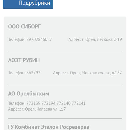
Подрубрики
OOO СИБОРГ
Телефон:
89202846057
Адрес:
г. Орел,
Лескова, д.19
АОЗТ РУБИН
Телефон:
362797
Адрес:
г. Орел,
Московское ш., д.137
АО Орелбытхим
Телефон:
772139 772194 772140 772141
Адрес:
г. Орел,
Чапаева ул., д.7
ГУ Комбинат Эталон Росрезерва