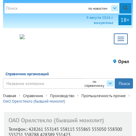
по новостям
9 августа 2026 г.
18+
воскресенье
Toggle
navigat
Орел
Справочник организаций
по
справочнику
Главная
Справочник
Производство
Промышленность прочие
ОАО Орелстекло (бывший монолит)
ОАО Орелстекло (бывший монолит)
Телефон.:
428261 553145 558115 555865 555050 558300
555751 558788 428389 551423