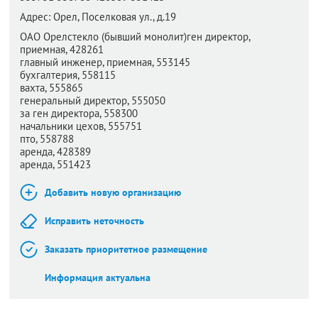
Адрес:
Орел,
Поселковая ул., д.19
ОАО Орелстекло (бывший монолит)ген директор,
приемная, 428261
главный инженер, приемная, 553145
бухгалтерия, 558115
вахта, 555865
генеральный директор, 555050
за ген директора, 558300
начальники цехов, 555751
пто, 558788
аренда, 428389
аренда, 551423
Добавить новую организацию
Исправить неточность
Заказать приоритетное размещение
Информация актуальна