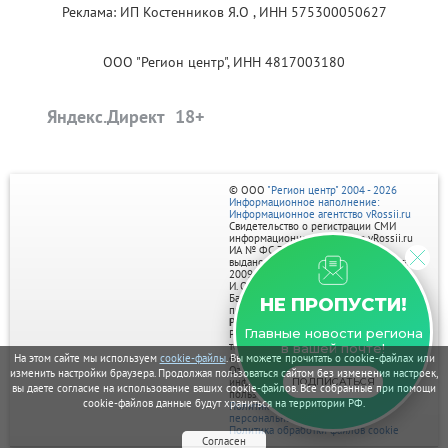
Реклама: ИП Костенников Я.О , ИНН 575300050627
ООО "Регион центр", ИНН 4817003180
Яндекс.Директ
© ООО
"Регион центр" 2004 - 2026
Информационное наполнение:
Информационное агентство vRossii.ru
Свидетельство о регистрации СМИ
информационного агентства vRossii.ru
ИА № ФС 77‑35502
выдано РОСКОМНАДЗОРом 04 марта
2009г.
И. О. Главного редактора Нарыков А. Н.
Баннеры на портале размещаются на
НЕ ПРОПУСТИ!
правах рекламы.
Реклама на портале:
Главные новости региона
Рекламное агентство "Умный маркетинг"
тел. 7-910-267-70-40,
в вашей почте!
На этом сайте мы используем
cookie-файлы
. Вы можете прочитать о cookie-файлах или
email: umnyy.marketing@yandex.ru
Отдельные публикации могут содержать
изменить настройки браузера. Продолжая пользоваться сайтом без изменения настроек,
ПОДПИСАТЬСЯ
информацию, не предназначенную для
вы даете согласие на использование ваших cookie-файлов. Все собранные при помощи
пользователей до 18 лет.
cookie-файлов данные будут храниться на территории РФ.
Политика в отношении обработки
персональных данных
Политика обработки файлов cookie
Согласен