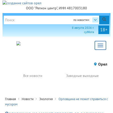
ООО "Регион центр", ИНН 4817003180
по новостям
8 августа 2026 г.
18+
суббота
Toggle
navigat
Орел
Все новости
Заводные выходные
Главная
Новости
Экология
Орловщина не может справиться с
мусором