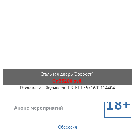
Стальная дверь "Эверест"
От 35200 руб.
Реклама: ИП Журавлев П.В. ИНН: 571601114404
18+
Анонс мероприятий
Обсессия