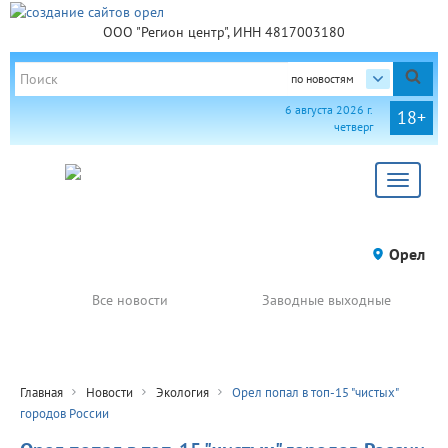
ООО "Регион центр", ИНН 4817003180
по новостям
6 августа 2026 г.
18+
четверг
Toggle
navigat
Орел
Все новости
Заводные выходные
Главная
Новости
Экология
Орел попал в топ-15 "чистых"
городов России