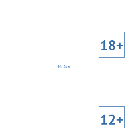
18+
Майкл
12+