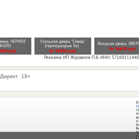
дверь ЧЕРНОЕ
Стальная дверь "Север"
Входная дверь ЭВЕ
РКАЛО
(терморазрыв 3к)
От 36600 руб.
000 руб.
От 38900 руб.
Реклама: ИП Журавлев П.В. ИНН: 5716011144
.Директ
©
И
С
И
в
И.
Б
Р
Р
e