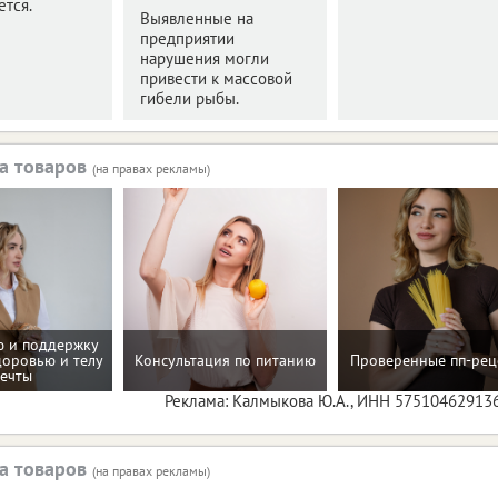
тся.
Выявленные на
предприятии
нарушения могли
привести к массовой
гибели рыбы.
а товаров
(на правах рекламы)
 и поддержку
доровью и телу
Консультация по питанию
Проверенные пп-рец
ечты
Реклама: Калмыкова Ю.А., ИНН 57510462913
а товаров
(на правах рекламы)