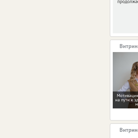
продолжае
Витрин
Мотивацию
на пути к з
м
Витрин