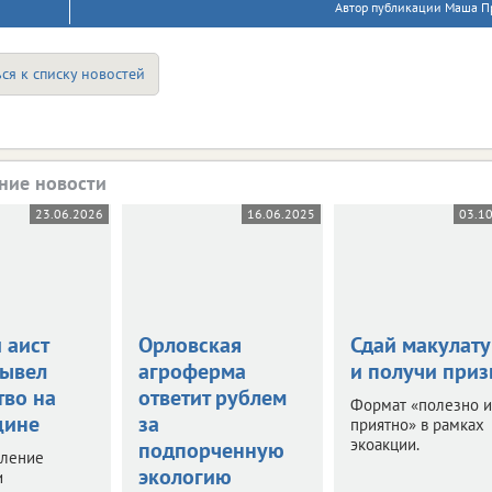
Автор публикации Маша Пр
ся к списку новостей
ние новости
23.06.2026
16.06.2025
03.1
 аист
Орловская
Сдай макулату
вывел
агроферма
и получи при
тво на
ответит рублем
Формат «полезно и
щине
за
приятно» в рамках
экоакции.
подпорченную
вление
экологию
и