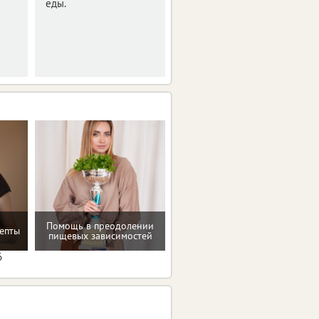
еды.
водами нет
Помощь в преодолении
Рекомендации по
епты
пищевых зависимостей
коррекции веса
6