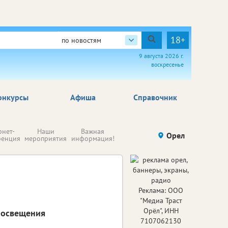
18+
по новостям
9 августа 2026 г.
воскресенье
онкурсы
Афиша
Справочник
Н
рнет-
Наши
Важная
Происшествия
Орел
Здоровье
комп
ренция
мероприятия
информация!
п
ре
Реклама: ООО
"Медиа Траст
Орёл", ИНН
росвещения
7107062130