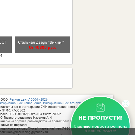
Входная дверь 9см МДФ/
РЕСТ
Стальная дверь "Викинг"
МДФ Лакобель Линии
От 40800 руб.
От 30000 руб.
04
 ООО
"Регион центр" 2004 - 2026
нформационное наполнение: Информационное агентство vRossii.ru
видетельство о регистрации СМИ информационного агентства vRossii.ru
А № ФС 77‑35502
ыдано РОСКОМНАДЗОРом 04 марта 2009г.
НЕ ПРОПУСТИ!
 О. Главного редактора Нарыков А. Н.
аннеры на портале размещаются на правах рекламы.
еклама на портале:
Главные новости региона
екламное агентство "Умный маркетинг" тел. 7-910-267-70-40,
в вашей почте!
mail: umnyy.marketing@yandex.ru