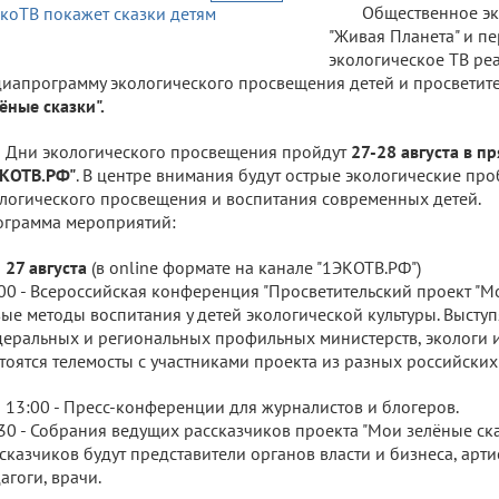
Общественное эк
"Живая Планета" и п
экологическое ТВ ре
иапрограмму экологического просвещения детей и просветит
ёные сказки".
Дни экологического просвещения пройдут
27-28 августа в п
ЭКОТВ.РФ"
. В центре внимания будут острые экологические пр
логического просвещения и воспитания современных детей.
грамма мероприятий:
27 августа
(в online формате на канале "1ЭКОТВ.РФ")
00 - Всероссийская конференция "Просветительский проект "М
ые методы воспитания у детей экологической культуры. Выступ
еральных и региональных профильных министерств, экологи и
тоятся телемосты с участниками проекта из разных российских
13:00 - Пресс-конференции для журналистов и блогеров.
30 - Собрания ведущих рассказчиков проекта "Мои зелёные ска
сказчиков будут представители органов власти и бизнеса, арти
агоги, врачи.