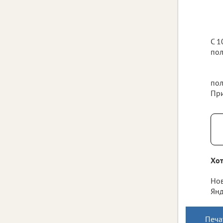
С 1
пол
пол
При
Хот
Нов
Янд
Печа