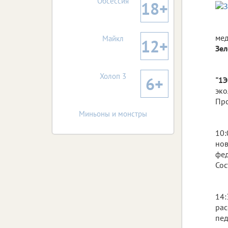
Обсессия
18+
мед
Майкл
12+
Зел
Холоп 3
6+
"1
эко
Про
Миньоны и монстры
10:
нов
фед
Сос
14:
рас
пед