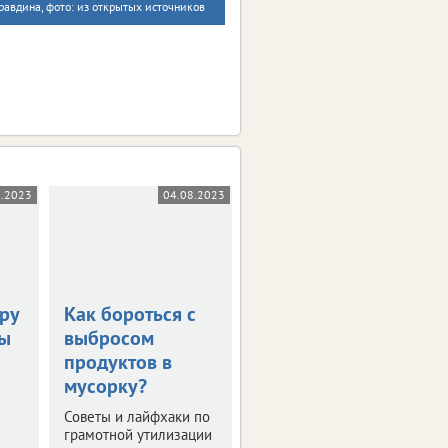
авдина, фото: из открытых источников
0.2023
04.08.2023
14.07.2023
ру
Как бороться с
Специалисты
зы
выбросом
проверили
продуктов в
мутное озеро в
мусорку?
Шаблыкинском
районе
Советы и лайфхаки по
грамотной утилизации
Загрязнений сточными