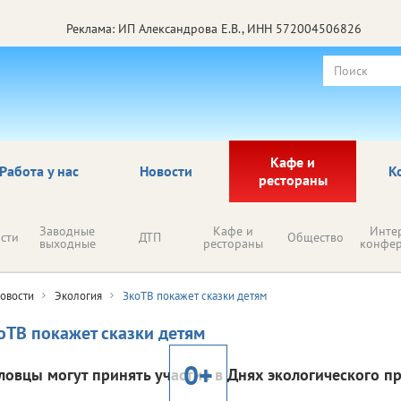
Реклама: ИП Александрова Е.В., ИНН 572004506826
Кафе и
Работа у нас
Новости
К
рестораны
Заводные
Кафе и
Инте
сти
ДТП
Общество
выходные
рестораны
конфе
овости
Экология
ЗкоТВ покажет сказки детям
оТВ покажет сказки детям
0+
ловцы могут принять участие в Днях экологического п