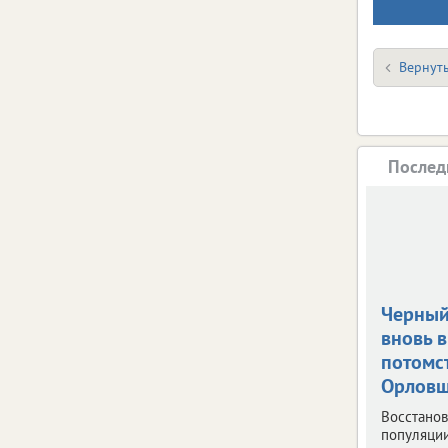
Вернуть
Послед
Черный
вновь 
потомс
Орлов
Восстано
популяци