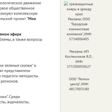
ологическое движение
ервое общественное
ализуют комплексную
ельский проект
"Мои
Реклама: ООО
"Городская
клининговая
рямом эфире
компания", ИНН
облемы, а также вопросы
5754006405
Реклама: ИП
Костенников Я.О ,
ИНН
ои зеленые сказки" и
575300050627
ят представители
 педагоги-методисты.
ООО "Регион
 регионов.
центр", ИНН
4817003180
зки". Среди
сты, журналисты,