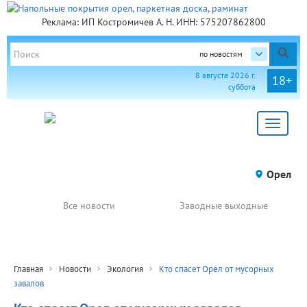
Реклама: ИП Костромичев А. Н. ИНН: 575207862800
по новостям
8 августа 2026 г.
18+
суббота
Toggle
navigat
Орел
Все новости
Заводные выходные
Главная
Новости
Экология
Кто спасет Орел от мусорных
завалов