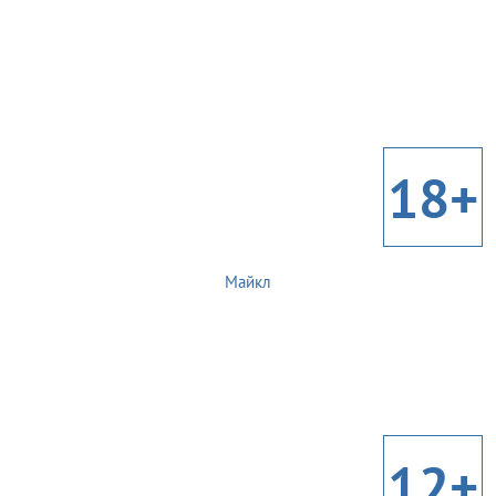
18+
Майкл
12+