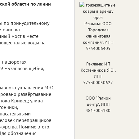
ской области по линии
ы по принудительному
Реклама: ООО
и очистка
"Городская
ный мост в месте
клининговая
ающее талые воды на
компания", ИНН
5754006405
 на дорогах
Реклама: ИП
09 м3запасов щебня,
Костенников Я.О ,
ИНН
575300050627
 Главного управления МЧС
нировано развёртывание
ООО "Регион
отока Кривец; улица
центр", ИНН
гончики,
4817003180
спасательными
человек переправщиков
журства. Помимо этого,
 Для обозначения