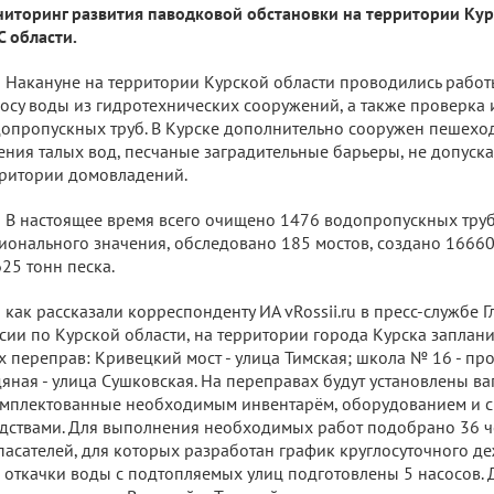
иторинг развития паводковой обстановки на территории Кур
 области.
Накануне на территории Курской области проводились работ
осу воды из гидротехнических сооружений, а также проверка 
опропускных труб. В Курске дополнительно сооружен пешеход
ения талых вод, песчаные заградительные барьеры, не допуск
ритории домовладений.
В настоящее время всего очищено 1476 водопропускных труб
ионального значения, обследовано 185 мостов, создано 1666
25 тонн песка.
как рассказали корреспонденту ИА vRossii.ru в пресс-службе
сии по Курской области, на территории города Курска запла
х переправ: Кривецкий мост - улица Тимская; школа № 16 - пр
яная - улица Сушковская. На переправах будут установлены ва
мплектованные необходимым инвентарём, оборудованием и 
дствами. Для выполнения необходимых работ подобрано 36 
пасателей, для которых разработан график круглосуточного де
 откачки воды с подтопляемых улиц подготовлены 5 насосов.