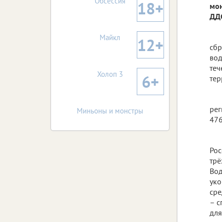
Обсессия
18+
мон
ДДС
Майкл
12+
сбр
вод
теч
Холоп 3
6+
тер
рег
Миньоны и монстры
476
Рос
трё
Вод
уко
сре
– с
для