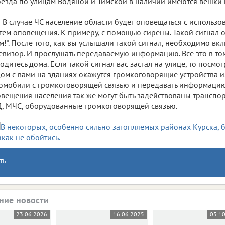
езда по улицам Водяной и Тимской в наличии имеются вешки 
В случае ЧС население области будет оповещаться с использ
тем оповещения. К примеру, с помощью сирены. Такой сигнал 
м!". После того, как вы услышали такой сигнал, необходимо вк
евизор. И прослушать передаваемую информацию. Всё это в том
одитесь дома. Если такой сигнал вас застал на улице, то посмо
ом с вами на зданиях окажутся громкоговорящие устройства и
омобили с громкоговорящей связью и передавать информацию.
вещения населения так же могут быть задействованы транспо
, МЧС, оборудованные громкоговорящей связью.
ть
ние новости
23.06.2026
16.06.2025
03.1