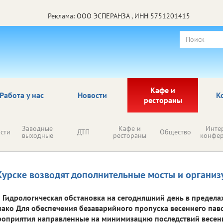
Реклама: ООО ЭСПЕРАНЗА , ИНН 5751201415
Кафе и
Работа у нас
Новости
К
рестораны
Заводные
Кафе и
Инте
сти
ДТП
Общество
выходные
рестораны
конфе
Курске возводят дополнительные мосты и органи
Гидрологическая обстановка на сегодняшний день в предела
ако Для обеспечения безаварийного пропуска весеннего пав
оприятия направленные на минимизацию последствий весенн