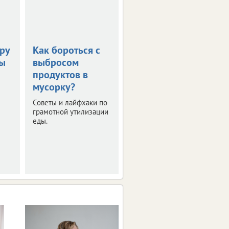
ру
Как бороться с
Специалисты
зы
выбросом
проверили
продуктов в
мутное озеро в
мусорку?
Шаблыкинском
районе
Советы и лайфхаки по
грамотной утилизации
Загрязнений сточными
еды.
водами нет