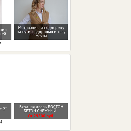
Мотивацию и поддержку
ении
на пути к здоровью и телу
Консультация по питанию
тей
мечты
6
Входная дверь БОСТОН
ст 2"
Стальная дверь "Босфор"
БЕТОН СНЕЖНЫЙ
От 25000 руб.
От 29800 руб.
04