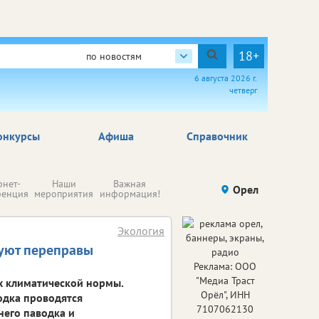
18+
по новостям
6 августа 2026 г.
четверг
онкурсы
Афиша
Справочник
Н
рнет-
Наши
Важная
Происшествия
Орел
Здоровье
комп
ренция
мероприятия
информация!
п
ре
Экология
зуют переправы
Реклама: ООО
"Медиа Траст
х климатической нормы.
Орёл", ИНН
одка проводятся
7107062130
его паводка и