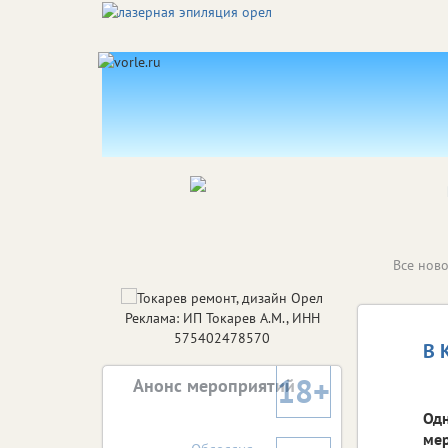
Все ново
Реклама: ИП Токарев А.М., ИНН
575402478570
В 
18+
Анонс мероприятий
Одн
мер