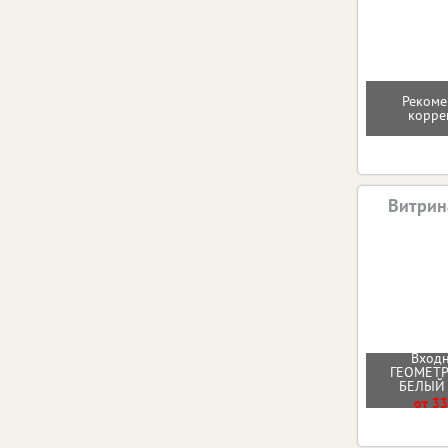
Рекоме
корре
Витрин
Входн
ГЕОМЕТ
БЕЛЫЙ
от 33