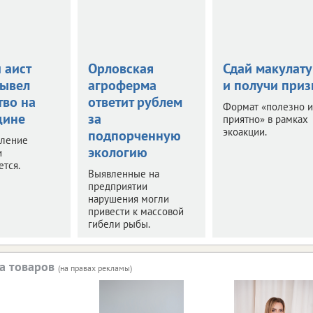
 аист
Орловская
Сдай макулату
вывел
агроферма
и получи при
тво на
ответит рублем
Формат «полезно и
щине
за
приятно» в рамках
экоакции.
подпорченную
вление
экологию
и
тся.
Выявленные на
предприятии
нарушения могли
привести к массовой
гибели рыбы.
а товаров
(на правах рекламы)