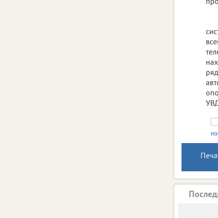
про
сис
все
тел
нах
ряд
авт
опо
УВД
Печа
Послед