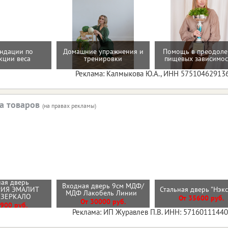
ндации по
Домашние упражнения и
Помощь в преодол
кции веса
тренировки
пищевых зависимос
Реклама: Калмыкова Ю.А., ИНН 57510462913
а товаров
(на правах рекламы)
ая дверь
Входная дверь 9см МДФ/
РИЯ ЭМАЛИТ
Стальная дверь "Нэк
МДФ Лакобель Линии
 ЗЕРКАЛО
От 35600 руб.
От 30000 руб.
900 руб.
Реклама: ИП Журавлев П.В. ИНН: 5716011144