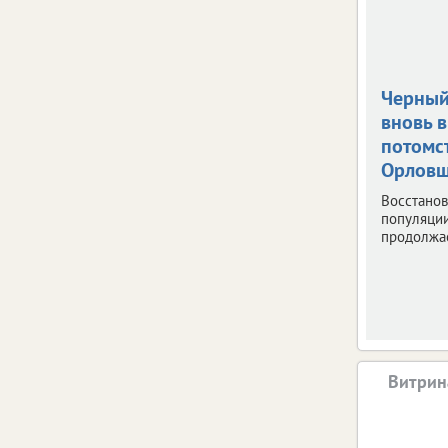
Черный
вновь 
потомс
Орлов
Восстано
популяци
продолжае
Витрин