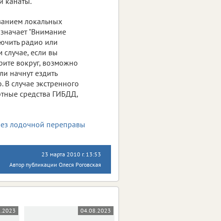
и канаты.
ованием локальных
означает "Внимание
лючить радио или
 случае, если вы
трите вокруг, возможно
ли начнут ездить
 В случае экстренного
ртные средства ГИБДД,
23 марта 2010 г. 13:53
Автор публикации Олеся Роговская
0.2023
04.08.2023
14.07.2023