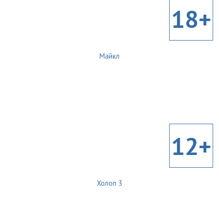
18+
Майкл
12+
Холоп 3