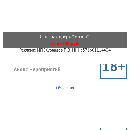
Стальная дверь "Солана"
От 37700 руб.
Реклама: ИП Журавлев П.В. ИНН: 571601114404
18+
Анонс мероприятий
Обсессия