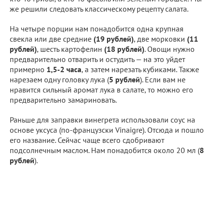
же решили следовать классическому рецепту салата.
На четыре порции нам понадобится одна крупная
свекла или две средние
(19 рублей)
, две морковки
(11
рублей)
, шесть картофелин
(18 рублей)
. Овощи нужно
предварительно отварить и остудить — на это уйдет
примерно
1,5-2 часа
, а затем нарезать кубиками. Также
нарезаем одну головку лука (
5 рублей
). Если вам не
нравится сильный аромат лука в салате, то можно его
предварительно замариновать.
Раньше для заправки винегрета использовали соус на
основе уксуса (по-французски Vinaigre). Отсюда и пошло
его название. Сейчас чаще всего сдобривают
подсолнечным маслом. Нам понадобится около 20 мл (
8
рублей
).