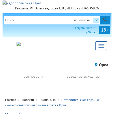
Реклама: ИП Александрова Е.В., ИНН 572004506826
по новостям
8 августа 2026 г.
18+
суббота
Toggle
navigat
Орел
Все новости
Заводные выходные
Главная
Новости
Экономика
Потребительская корзина:
сколько стоят овощи для винегрета в Орле