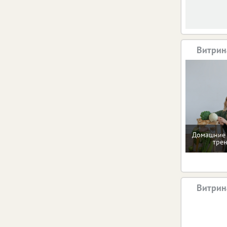
Витрин
Домашние 
тре
Витрин