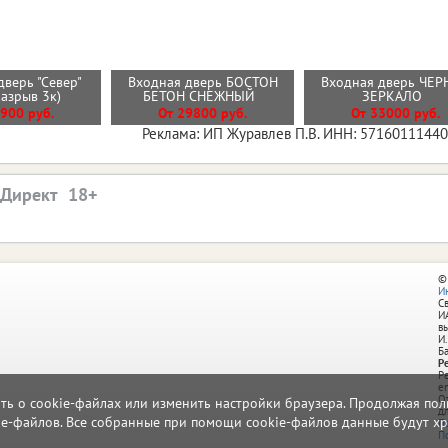
дверь "Север"
Входная дверь БОСТОН
Входная дверь ЧЕР
разрыв 3к)
БЕТОН СНЕЖНЫЙ
ЗЕРКАЛО
900 руб.
От 29800 руб.
От 33000 руб.
Реклама: ИП Журавлев П.В. ИНН: 5716011144
.Директ
©
И
С
И
в
И.
Б
Р
Р
e
О
ать о cookie-файлах или изменить настройки браузера. Продолжая поль
д
ie-файлов. Все собранные при помощи cookie-файлов данные будут хр
П
П