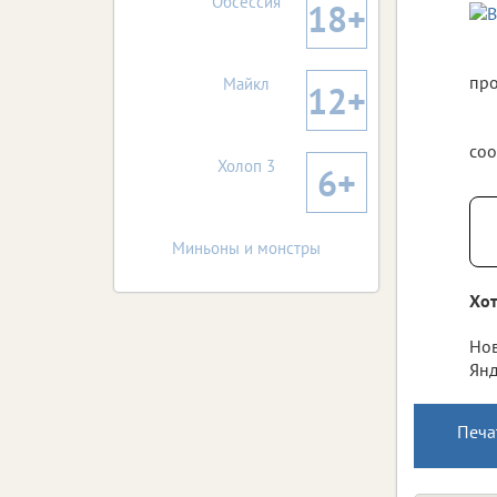
Обсессия
18+
про
Майкл
12+
соо
Холоп 3
6+
Миньоны и монстры
Хот
Нов
Янд
Печа