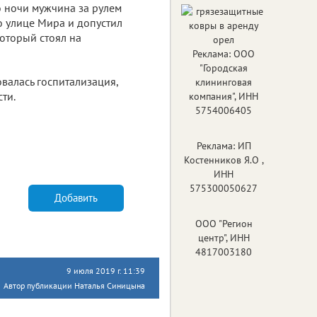
о ночи мужчина за рулем
о улице Мира и допустил
который стоял на
Реклама: ООО
"Городская
валась госпитализация,
клининговая
ти.
компания", ИНН
5754006405
Реклама: ИП
Костенников Я.О ,
ИНН
575300050627
Добавить
ООО "Регион
центр", ИНН
4817003180
9 июля 2019 г. 11:39
Автор публикации Наталья Синицына