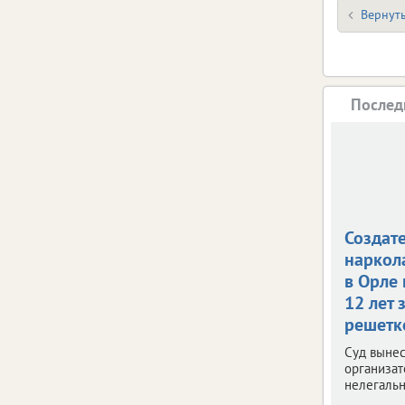
Вернуть
Послед
Создат
наркол
в Орле
12 лет 
решетк
Суд вынес
организат
нелегальн