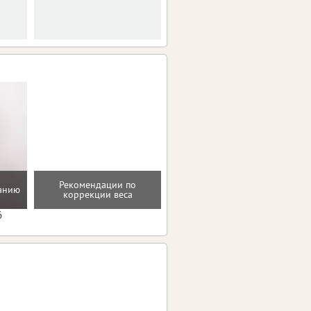
Рекомендации по
Восстановление после
танию
коррекции веса
родов
6