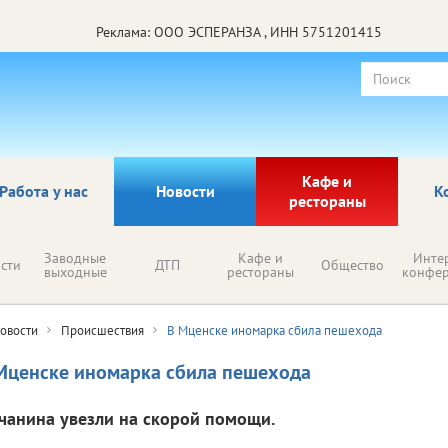
Реклама: ООО ЭСПЕРАНЗА , ИНН 5751201415
Кафе и
Работа у нас
Новости
К
рестораны
Заводные
Кафе и
Инте
сти
ДТП
Общество
выходные
рестораны
конфе
овости
Происшествия
В Мценске иномарка сбила пешехода
Мценске иномарка сбила пешехода
чанина увезли на скорой помощи.