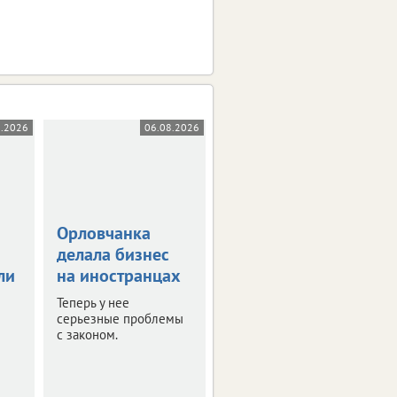
8.2026
06.08.2026
05.08.2026
Орловчанка
Орловскую
делала бизнес
область
ли
на иностранцах
атаковали 26
беспилотников
Теперь у нее
серьезные проблемы
Оперативная сводка за
с законом.
ночь.