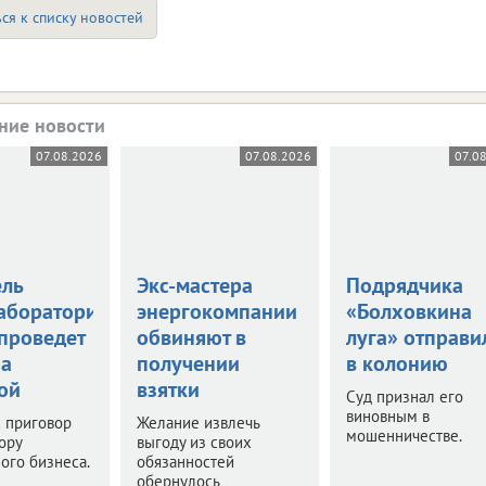
ся к списку новостей
ние новости
07.08.2026
07.08.2026
07.0
ель
Экс-мастера
Подрядчика
аборатории
энергокомпании
«Болховкина
 проведет
обвиняют в
луга» отправи
за
получении
в колонию
ой
взятки
Суд признал его
виновным в
 приговор
Желание извлечь
мошенничестве.
ору
выгоду из своих
ого бизнеса.
обязанностей
обернулось