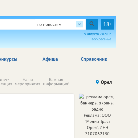
18+
по новостям
9 августа 2026 г.
воскресенье
онкурсы
Афиша
Справочник
Н
рнет-
Наши
Важная
Происшествия
Орел
Здоровье
комп
ренция
мероприятия
информация!
п
ре
Реклама: ООО
"Медиа Траст
Орёл", ИНН
7107062130