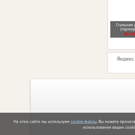
Стальная 
(термо
От 38
Яндекс
На этом сайте мы используем
cookie-файлы
. Вы можете прочит
использование ваших cook