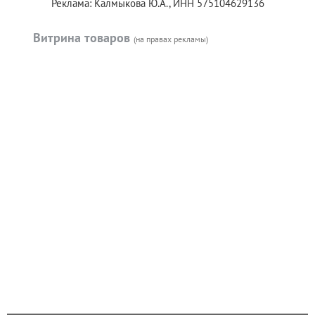
Реклама: Калмыкова Ю.А., ИНН 575104629136
Витрина товаров
(на правах рекламы)