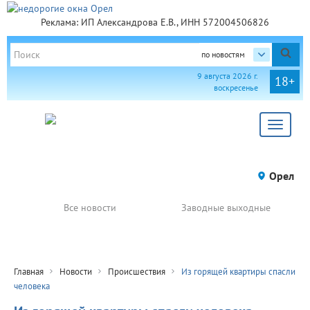
Реклама: ИП Александрова Е.В., ИНН 572004506826
по новостям
9 августа 2026 г.
18+
воскресенье
Toggle
navigat
Орел
Все новости
Заводные выходные
Главная
Новости
Происшествия
Из горящей квартиры спасли
человека