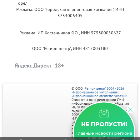
Реклама: ООО "Городская клининговая компания", ИНН
5754006405
Реклама: ИП Костенников Я.О , ИНН 575300050627
ООО "Регион центр", ИНН 4817003180
Яндекс.Директ
© ООО
"Регион центр" 2004 - 2026
Информационное наполнение:
Информационное агентство vRossii.ru
Свидетельство о регистрации СМИ
информационного агентства vRossii.ru
ИА № ФС 77‑35502
выдано РОСКОМНАДЗОРом 04 марта
2009г.
И. О. Главного редактора Нарыков А. Н.
Баннеры на портале размещаются на
НЕ ПРОПУСТИ!
правах рекламы.
Реклама на портале:
Главные новости региона
Рекламное агентство "Умный маркетинг"
тел. 7-910-267-70-40,
в вашей почте!