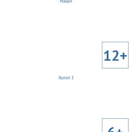
Майкл
12+
Холоп 3
6+