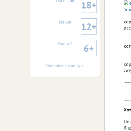
Обсессия
18+
кор
Майкл
12+
рас
Холоп 3
6+
кот
кор
Миньоны и монстры
сит
Хот
Нов
Янд