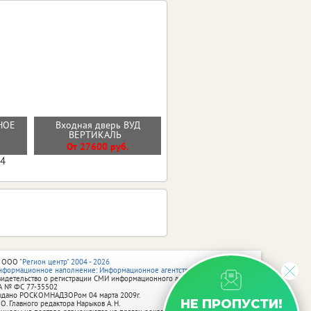
НОЕ
Входная дверь ВУД
Стальная дверь "Нэкст 2"
ВЕРТИКАЛЬ
От 35600 руб.
От 27600 руб.
04
 ООО
"Регион центр" 2004 - 2026
нформационное наполнение: Информационное агентство vRossii.ru
видетельство о регистрации СМИ информационного агентства vRossii.ru
А № ФС 77‑35502
ыдано РОСКОМНАДЗОРом 04 марта 2009г.
НЕ ПРОПУСТИ!
 О. Главного редактора Нарыков А. Н.