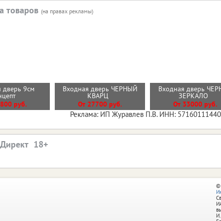
а товаров
(на правах рекламы)
 дверь 9см
Входная дверь ЧЕРНЫЙ
Входная дверь ЧЕР
нцепт
КВАРЦ
ЗЕРКАЛО
800 руб.
От 27700 руб.
От 33000 руб.
Реклама: ИП Журавлев П.В. ИНН: 5716011144
.Директ
©
И
С
И
в
И.