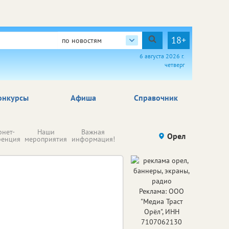
18+
по новостям
6 августа 2026 г.
четверг
онкурсы
Афиша
Справочник
Н
рнет-
Наши
Важная
Происшествия
Орел
Здоровье
комп
ренция
мероприятия
информация!
п
ре
Реклама: ООО
"Медиа Траст
Орёл", ИНН
7107062130