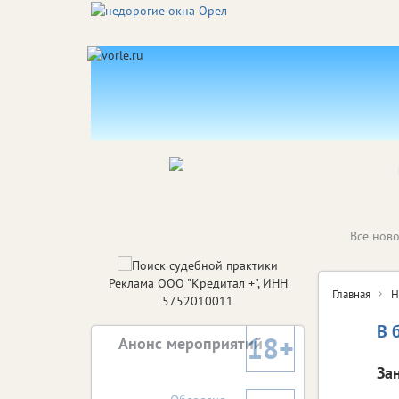
Все ново
Реклама ООО "Кредитал +", ИНН
Главная
Н
5752010011
В 
18+
Анонс мероприятий
За