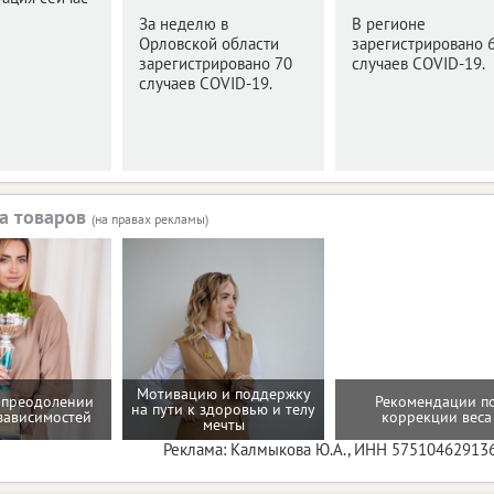
За неделю в
В регионе
Орловской области
зарегистрировано 
зарегистрировано 70
случаев COVID-19.
случаев COVID-19.
а товаров
(на правах рекламы)
Мотивацию и поддержку
 преодолении
Рекомендации п
на пути к здоровью и телу
зависимостей
коррекции веса
мечты
Реклама: Калмыкова Ю.А., ИНН 57510462913