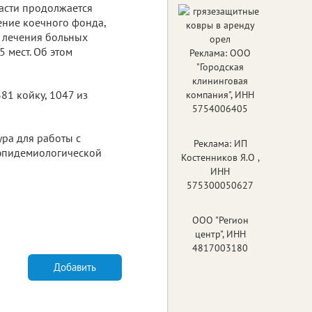
асти продолжается
ние коечного фонда,
 лечения больных
 мест. Об этом
Реклама: ООО
"Городская
клининговая
81 койку, 1047 из
компания", ИНН
5754006405
ура для работы с
Реклама: ИП
 эпидемиологической
Костенников Я.О ,
ИНН
575300050627
ООО "Регион
центр", ИНН
4817003180
Добавить