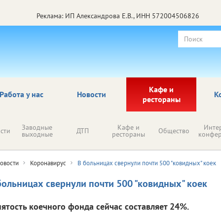
Реклама: ИП Александрова Е.В., ИНН 572004506826
Кафе и
Работа у нас
Новости
К
рестораны
Заводные
Кафе и
Инте
сти
ДТП
Общество
выходные
рестораны
конфе
овости
Коронавирус
В больницах свернули почти 500 "ковидных" коек
больницах свернули почти 500 "ковидных" коек
нятость коечного фонда сейчас составляет 24%.