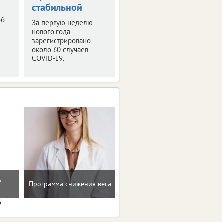
стабильной
зафиксировано за
неделю.
66
За первую неделю
нового года
зарегистрировано
около 60 случаев
COVID-19.
о
Программа снижения веса
Консультация по питанию
6