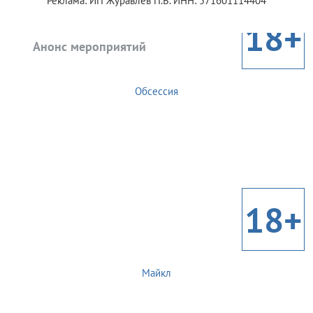
Реклама: ИП Журавлев П.В. ИНН: 571601114404
18+
Анонс мероприятий
Обсессия
18+
Майкл