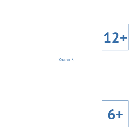
12+
Холоп 3
6+