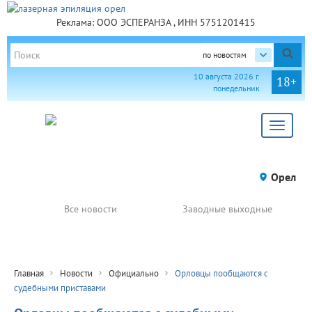
Реклама: ООО ЭСПЕРАНЗА , ИНН 5751201415
по новостям
10 августа 2026 г.
18+
понедельник
Toggle
navigat
Орел
Все новости
Заводные выходные
Главная
Новости
Официально
Орловцы пообщаются с
судебными приставами