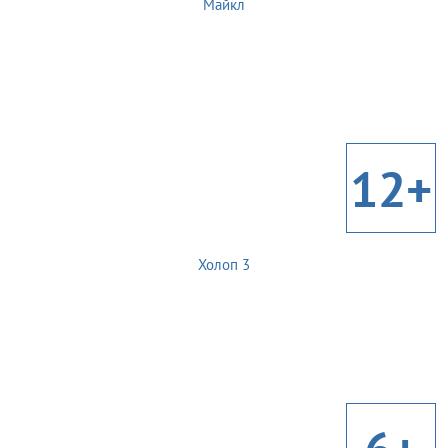
Майкл
12+
Холоп 3