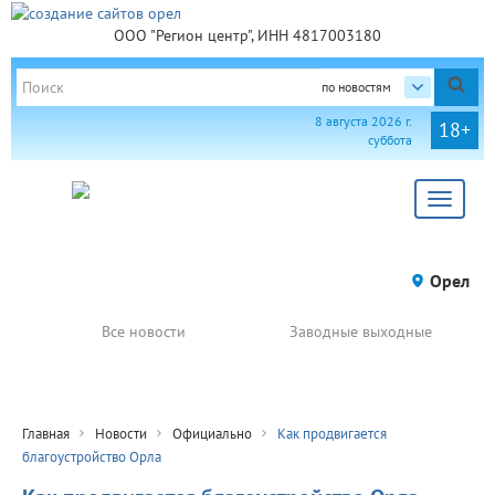
ООО "Регион центр", ИНН 4817003180
по новостям
8 августа 2026 г.
18+
суббота
Toggle
navigat
Орел
Все новости
Заводные выходные
Главная
Новости
Официально
Как продвигается
благоустройство Орла