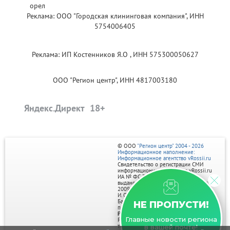
Реклама: ООО "Городская клининговая компания", ИНН
5754006405
Реклама: ИП Костенников Я.О , ИНН 575300050627
ООО "Регион центр", ИНН 4817003180
Яндекс.Директ
© ООО
"Регион центр" 2004 - 2026
Информационное наполнение:
Информационное агентство vRossii.ru
Свидетельство о регистрации СМИ
информационного агентства vRossii.ru
ИА № ФС 77‑35502
выдано РОСКОМНАДЗОРом 04 марта
2009г.
И. О. Главного редактора Нарыков А. Н.
Баннеры на портале размещаются на
НЕ ПРОПУСТИ!
правах рекламы.
Реклама на портале:
Главные новости региона
Рекламное агентство "Умный маркетинг"
тел. 7-910-267-70-40,
в вашей почте!