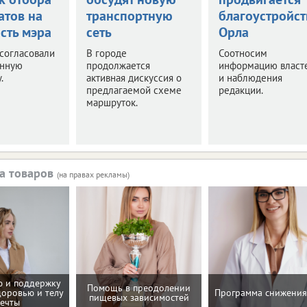
атов на
транспортную
благоустройст
сть мэра
сеть
Орла
согласовали
В городе
Соотносим
нную
продолжается
информацию власт
.
активная дискуссия о
и наблюдения
предлагаемой схеме
редакции.
маршруток.
а товаров
(на правах рекламы)
 и поддержку
Помощь в преодолении
доровью и телу
Программа снижения
пищевых зависимостей
ечты