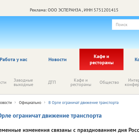
Реклама: ООО ЭСПЕРАНЗА , ИНН 5751201415
Кафе и
Работа у нас
Новости
К
рестораны
Заводные
Кафе и
Инте
сти
ДТП
Общество
выходные
рестораны
конфе
овости
Официально
В Орле ограничат движение транспорта
Орле ограничат движение транспорта
еменные изменения связаны с празднованием дня Росс