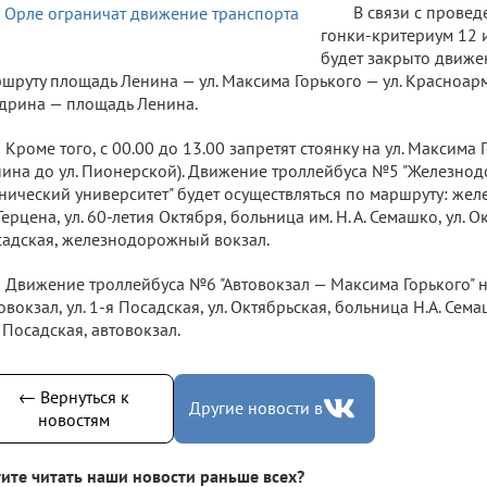
В связи с прове
гонки-критериум 12 и
будет закрыто движе
шруту площадь Ленина — ул. Максима Горького — ул. Красноарм
рина — площадь Ленина.
Кроме того, с 00.00 до 13.00 запретят стоянку на ул. Максима
ина до ул. Пионерской). Движение троллейбуса №5 "Железно
нический университет" будет осуществляться по маршруту: же
 Герцена, ул. 60-летия Октября, больница им. Н. А. Семашко, ул. Ок
адская, железнодорожный вокзал.
Движение троллейбуса №6 "Автовокзал — Максима Горького" н
овокзал, ул. 1-я Посадская, ул. Октябрьская, больница Н.А. Семаш
 Посадская, автовокзал.
← Вернуться к
Другие новости в
новостям
ите читать наши новости раньше всех?