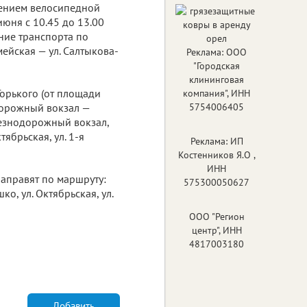
дением велосипедной
юня с 10.45 до 13.00
ние транспорта по
ейская — ул. Салтыкова-
Реклама: ООО
"Городская
клининговая
 Горького (от площади
компания", ИНН
дорожный вокзал —
5754006405
лезнодорожный вокзал,
тябрьская, ул. 1-я
Реклама: ИП
Костенников Я.О ,
ИНН
аправят по маршруту:
575300050627
ко, ул. Октябрьская, ул.
ООО "Регион
центр", ИНН
4817003180
Добавить