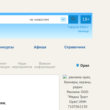
18+
по новостям
7 августа 2026 г.
пятница
онкурсы
Афиша
Справочник
Н
рнет-
Наши
Важная
Происшествия
Орел
Здоровье
комп
ренция
мероприятия
информация!
п
ре
Реклама: ООО
"Медиа Траст
Орёл", ИНН
ии.
7107062130