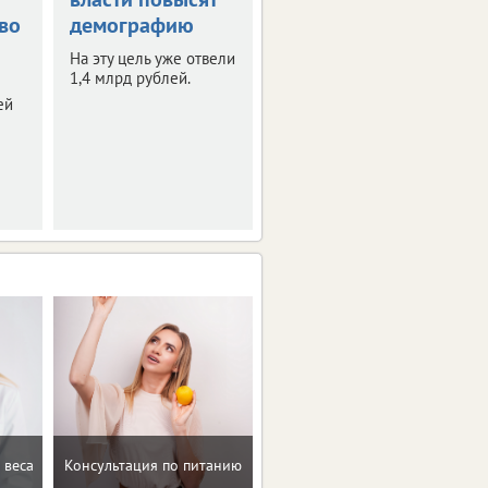
во
демографию
займется
отдельное
На эту цель уже отвели
учреждение
1,4 млрд рублей.
ей
Об этом заявили на
заседании горсовета.
Рекомендации по
 веса
Консультация по питанию
коррекции веса