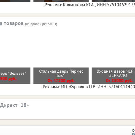
Реклама: Калмыкова Ю.А., ИНН 57510462913
а товаров
(на правах рекламы)
Стальная дверь "Гермес
Входная дверь ЧЕР
верь "Вельвет"
Нью"
ЗЕРКАЛО
900 руб.
От 47300 руб.
От 33000 руб.
Реклама: ИП Журавлев П.В. ИНН: 5716011144
.Директ
©
И