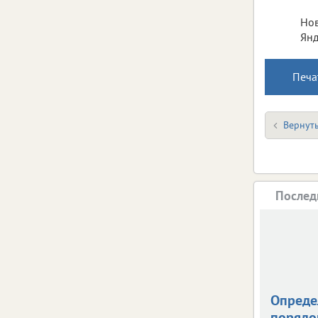
Нов
Янд
Печа
Вернуть
Послед
Опреде
порядо