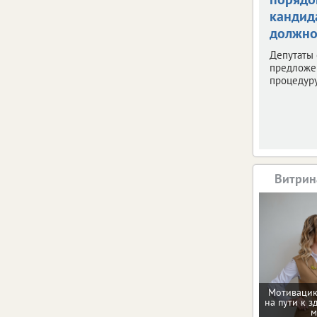
кандид
должно
Депутаты 
предложе
процедуру
Витрин
Мотивацию
на пути к з
м