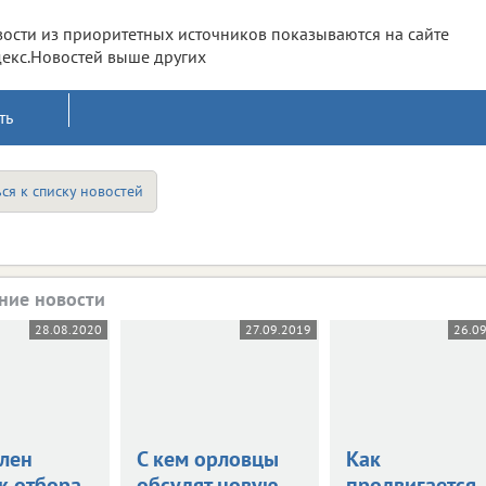
ости из приоритетных источников показываются на сайте
екс.Новостей выше других
ть
ся к списку новостей
ние новости
28.08.2020
27.09.2019
26.0
лен
С кем орловцы
Как
к отбора
обсудят новую
продвигается