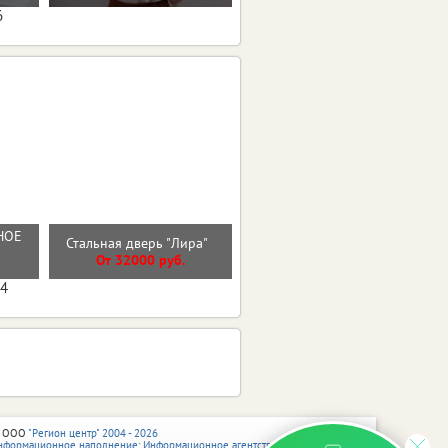
6
НОЕ
Стальная дверь "Лира"
Стальная дверь "Солана"
От 32000 руб.
От 37700 руб.
04
 ООО
"Регион центр" 2004 - 2026
нформационное наполнение: Информационное агентство vRossii.ru