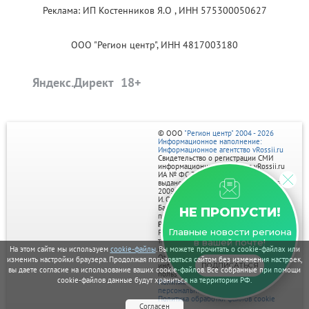
Реклама: ИП Костенников Я.О , ИНН 575300050627
ООО "Регион центр", ИНН 4817003180
Яндекс.Директ
© ООО
"Регион центр" 2004 - 2026
Информационное наполнение:
Информационное агентство vRossii.ru
Свидетельство о регистрации СМИ
информационного агентства vRossii.ru
ИА № ФС 77‑35502
выдано РОСКОМНАДЗОРом 04 марта
2009г.
И. О. Главного редактора Нарыков А. Н.
Баннеры на портале размещаются на
НЕ ПРОПУСТИ!
правах рекламы.
Реклама на портале:
Главные новости региона
Рекламное агентство "Умный маркетинг"
тел. 7-910-267-70-40,
в вашей почте!
email: umnyy.marketing@yandex.ru
На этом сайте мы используем
cookie-файлы
. Вы можете прочитать о cookie-файлах или
Отдельные публикации могут содержать
изменить настройки браузера. Продолжая пользоваться сайтом без изменения настроек,
информацию, не предназначенную для
ПОДПИСАТЬСЯ
вы даете согласие на использование ваших cookie-файлов. Все собранные при помощи
пользователей до 18 лет.
cookie-файлов данные будут храниться на территории РФ.
Политика в отношении обработки
персональных данных
Политика обработки файлов cookie
Согласен