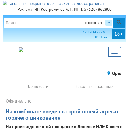
Реклама: ИП Костромичев А. Н. ИНН: 575207862800
по новостям
7 августа 2026 г.
18+
пятница
Toggle
navigat
Орел
Все новости
Заводные выходные
Официально
На комбинате введен в строй новый агрегат
горячего цинкования
На производственной площадке в Липецке НЛМК ввел в