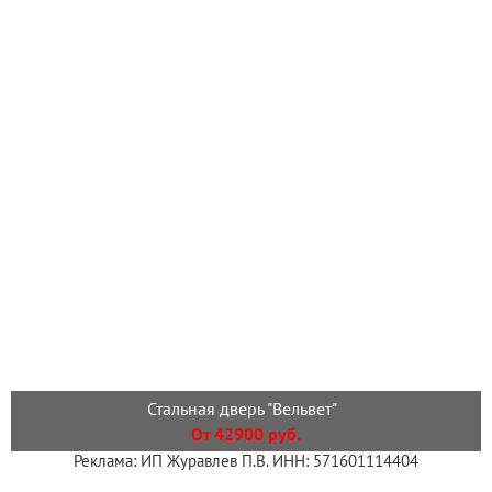
Стальная дверь "Вельвет"
От 42900 руб.
Реклама: ИП Журавлев П.В. ИНН: 571601114404