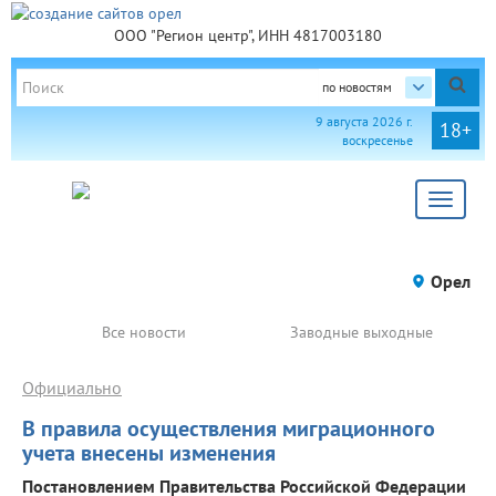
ООО "Регион центр", ИНН 4817003180
по новостям
9 августа 2026 г.
18+
воскресенье
Toggle
navigat
Орел
Все новости
Заводные выходные
Официально
В правила осуществления миграционного
учета внесены изменения
Постановлением Правительства Российской Федерации