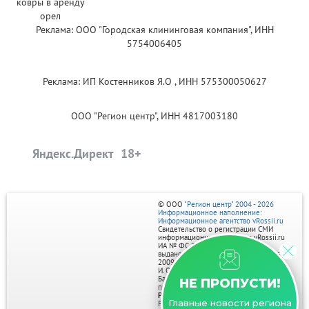
Реклама: ООО "Городская клининговая компания", ИНН
5754006405
Реклама: ИП Костенников Я.О , ИНН 575300050627
ООО "Регион центр", ИНН 4817003180
Яндекс.Директ
© ООО
"Регион центр" 2004 - 2026
Информационное наполнение:
Информационное агентство vRossii.ru
Свидетельство о регистрации СМИ
информационного агентства vRossii.ru
ИА № ФС 77‑35502
выдано РОСКОМНАДЗОРом 04 марта
2009г.
И. О. Главного редактора Нарыков А. Н.
Баннеры на портале размещаются на
НЕ ПРОПУСТИ!
правах рекламы.
Реклама на портале:
Главные новости региона
Рекламное агентство "Умный маркетинг"