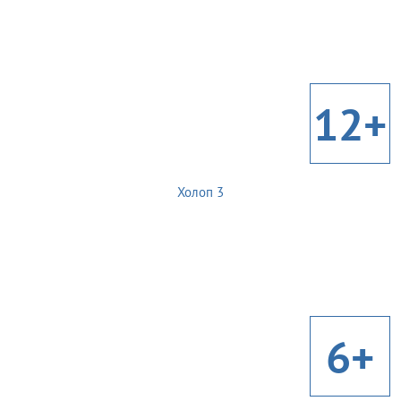
12+
Холоп 3
6+