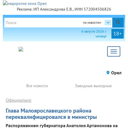
Реклама: ИП Александрова Е.В., ИНН 572004506826
по новостям
6 августа 2026 г.
18+
четверг
Toggle
navigat
Орел
Все новости
Заводные выходные
Официально
Глава Малоярославецкого района
переквалифицировался в министры
Распоряжением губернатора Анатолия Артамонова на