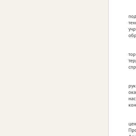
под
тех
учр
обр
тор
тер
спр
рук
ока
нас
кон
цен
Про