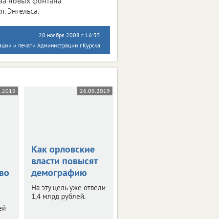
два новых фонтана
. Энгельса.
20 ноября 2008 г. 16:35
ции и печати Администрации г.Курска
9.2019
26.09.2019
19.09.2019
Как орловские
Муниципальным
власти повысят
жильем в Орле
во
демографию
займется
отдельное
На эту цель уже отвели
учреждение
1,4 млрд рублей.
ей
Об этом заявили на