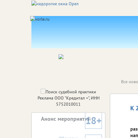
Все ново
Реклама ООО "Кредитал +", ИНН
5752010011
К 
18+
Анонс мероприятий
раз
нап