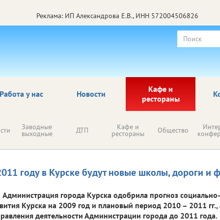
Реклама: ИП Александрова Е.В., ИНН 572004506826
Кафе и
Работа у нас
Новости
К
рестораны
Заводные
Кафе и
Инте
сти
ДТП
Общество
выходные
рестораны
конфе
2011 году в Курске будут новые школы, дороги и 
Администрация города Курска одобрила прогноз социально
вития Курска на 2009 год и плановый период 2010 – 2011 гг.
равления деятельности Администрации города до 2011 года.