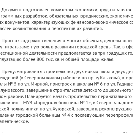
Документ подготовлен комитетом экономики, труда и занятос
граммных разработок, обязательных юридических, экономичес
х документов, характеризующих финансово-экономическое с
аслей хозяйствования и перспектив их развития.
Прогноз содержит сведения о многих объектах, деятельности
ут играть заметную роль в развитии городской среды. Так, в сф
естиционной деятельности предполагается за три грядущих го
плуатацию более 800 тыс. кв. м общей площади жилья.
Предусматривается строительство двух новых школ и двух д
еждений (в Северном жилом районе и по пр-ту Клыкова), втор
лы № 5 по ул. Мирной, пристроек к школам № 6 по ул. Радищев
луновского, завершение строительства детского дошкольного
ом районе. Планируется начать строительство перинатального 
иклиник – МУЗ «Городская больница № 1», в Северо-западно
ской поликлиники по ул. Хуторской, завершить реконструкци
еления городской больницы № 4 с последующим перепрофил
апевтическое.