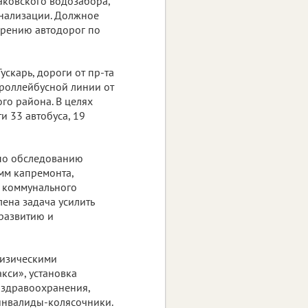
аковского водозабора,
анализации. Должное
ирению автодорог по
ускарь, дороги от пр-та
 троллейбусной линии от
го района. В целях
 33 автобуса, 19
 по обследованию
мм капремонта,
 коммунального
ена задача усилить
развитию и
физическими
кси», установка
 здравоохранения,
инвалиды-колясочники.