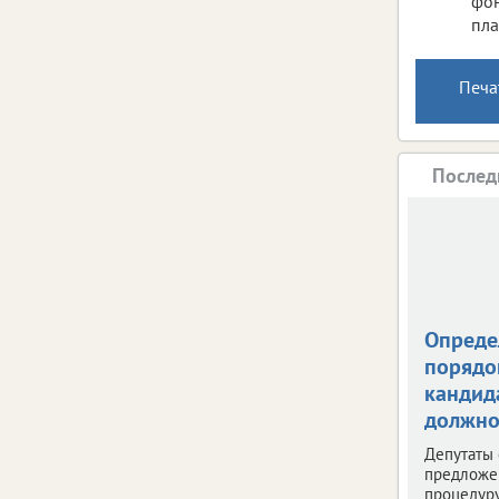
фон
пла
Печа
Послед
Опреде
порядо
кандид
должно
Депутаты 
предложе
процедуру