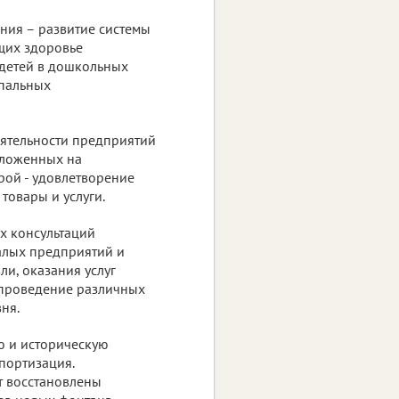
ния – развитие системы
щих здоровье
 детей в дошкольных
ипальных
ятельности предприятий
оложенных на
рой - удовлетворение
товары и услуги.
х консультаций
алых предприятий и
и, оказания услуг
 проведение различных
ня.
ю и историческую
портизация.
т восстановлены