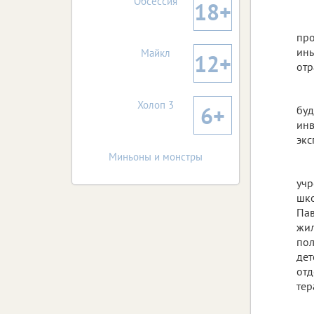
Обсессия
18+
про
ины
Майкл
12+
отр
Холоп 3
6+
буд
инв
экс
Миньоны и монстры
учр
шко
Пав
жил
пол
дет
отд
тер