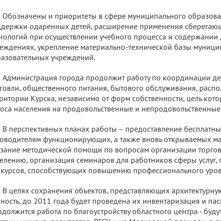
Обозначены и приоритеты в сфере муниципального образова
держки одаренных детей, расширение применения сберегаю
нологий при осуществлении учебного процесса и содержании
еждениях, укрепление материально-технической базы муниц
азовательных учреждений.
Администрация города продолжит работу по координации де
говли, общественного питания, бытового обслуживания, расп
ритории Курска, независимо от форм собственности, цель кото
оса населения на продовольственные и непродовольственные 
В перспективных планах работы – предоставление бесплатны
оводителям функционирующих, а также вновь открываемых м
зание методической помощи по вопросам организации торговл
елению, организация семинаров для работников сферы услуг,
курсов, способствующих повышению профессионального уров
В целях сохранения объектов, представляющих архитектурну
ность, до 2011 года будет проведена их инвентаризация и пас
должится работа по благоустройству областного центра - буду