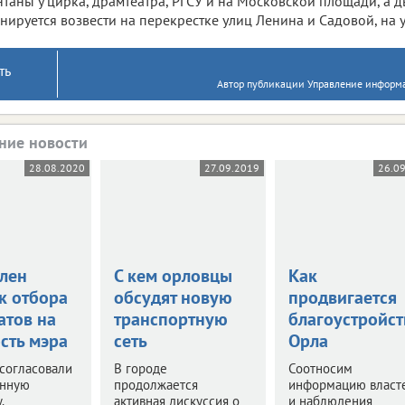
таны у цирка, драмтеатра, РГСУ и на Московской площади, а 
нируется возвести на перекрестке улиц Ленина и Садовой, на ул
ть
Автор публикации Управление информа
ние новости
28.08.2020
27.09.2019
26.0
лен
С кем орловцы
Как
к отбора
обсудят новую
продвигается
атов на
транспортную
благоустройст
сть мэра
сеть
Орла
согласовали
В городе
Соотносим
нную
продолжается
информацию власт
.
активная дискуссия о
и наблюдения