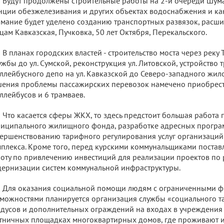
Будут продолжены строительные работы на 2-й очереди Шум
нции обезжелезивания и других объектах водоснабжения и к
мание будет уделено созданию транспортных развязок, расш
цам Кавказская, Пучковка, 50 лет Октября, Перекальского.
В планах городских властей - строительство моста через реку Т
жбы до ул. Сумской, реконструкция ул. Литовской, устройство
ллейбусного депо на ул. Кавказской до Северо-западного жило
ения проблемы пассажирских перевозок намечено приобрести
ллейбусов и 6 трамваев.
Что касается сферы ЖКХ, то здесь предстоит большая работа
иципального жилищного фонда, разработке адресных програ
ершенствованию тарифного регулирования услуг организаций
плекса. Кроме того, перед курскими коммунальщиками поставл
оту по привлечению инвестиций для реализации проектов по 
ернизации систем коммунальной инфраструктуры.
Для оказания социальной помощи людям с ограниченными 
можностями планируется организация службы «социального та
дусов и дополнительных ограждений на входах в учреждения
тничных площадках многоквартирных домов, где проживают 