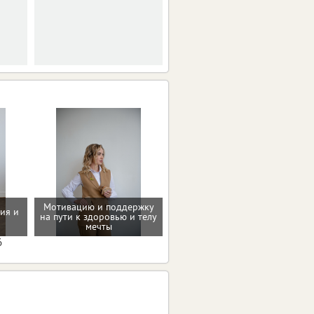
заседании горсовета.
Мотивацию и поддержку
ия и
Помощь в преодолении
на пути к здоровью и телу
пищевых зависимостей
мечты
6