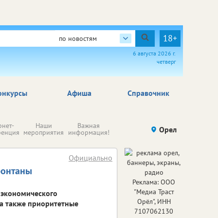
18+
по новостям
6 августа 2026 г.
четверг
онкурсы
Афиша
Справочник
Н
рнет-
Наши
Важная
Происшествия
Орел
Здоровье
комп
ренция
мероприятия
информация!
п
ре
Официально
фонтаны
Реклама: ООО
"Медиа Траст
-экономического
Орёл", ИНН
, а также приоритетные
7107062130