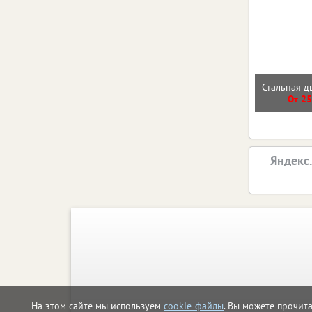
Стальная д
От 25
Яндекс
На этом сайте мы используем
cookie-файлы
. Вы можете прочит