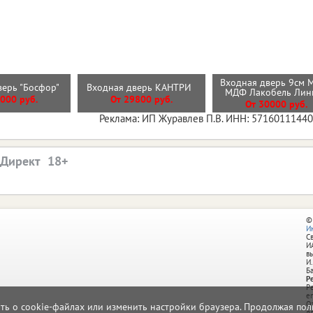
Входная дверь 9см 
верь "Босфор"
Входная дверь КАНТРИ
МДФ Лакобель Ли
000 руб.
От 29800 руб.
От 30000 руб.
Реклама: ИП Журавлев П.В. ИНН: 5716011144
.Директ
©
И
С
И
в
И.
Б
Р
Р
e
О
ать о cookie-файлах или изменить настройки браузера. Продолжая поль
д