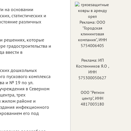
ти на основании
ких, статистических и
остояние различных
Реклама: ООО
"Городская
клининговая
 и решениях, которые
компания", ИНН
ере градостроительства и
5754006405
да ввести в
Реклама: ИП
Костенников Я.О ,
етских дошкольных
ИНН
ого пускового комплекса
575300050627
а и № 19 по ул.
 учреждения в Северном
ООО "Регион
центра, трех
центр", ИНН
м жилом районе и
4817003180
ю здания инфекционного
ированием его под