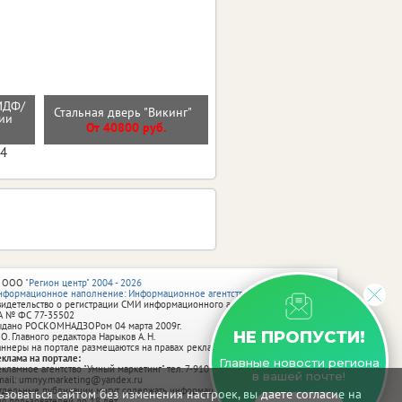
МДФ/
Входная дверь ВУД
Стальная дверь "Викинг"
нии
ВЕРТИКАЛЬ
От 40800 руб.
От 27600 руб.
04
 ООО
"Регион центр" 2004 - 2026
нформационное наполнение: Информационное агентство vRossii.ru
видетельство о регистрации СМИ информационного агентства vRossii.ru
А № ФС 77‑35502
ыдано РОСКОМНАДЗОРом 04 марта 2009г.
НЕ ПРОПУСТИ!
 О. Главного редактора Нарыков А. Н.
аннеры на портале размещаются на правах рекламы.
еклама на портале:
Главные новости региона
екламное агентство "Умный маркетинг" тел. 7-910-267-70-40,
в вашей почте!
mail: umnyy.marketing@yandex.ru
тдельные публикации могут содержать информацию, не предназначенную
зоваться сайтом без изменения настроек, вы даете согласие на
ля пользователей до 18 лет.