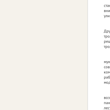
ста
вни
ули
Дру
тро
реш
тро
мун
сов
ком
раб
мод
воз
пан
лес