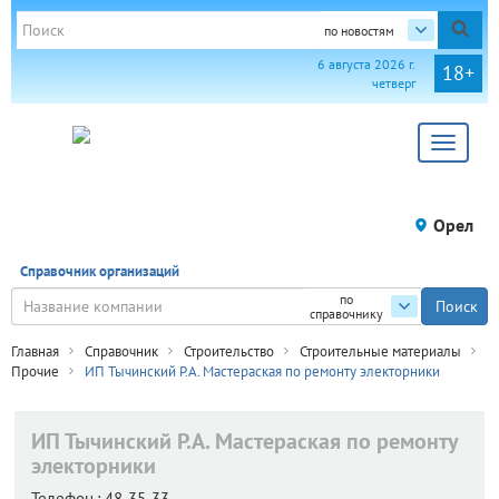
по новостям
6 августа 2026 г.
18+
четверг
Toggle
navigat
Орел
Справочник организаций
по
справочнику
Главная
Справочник
Строительство
Строительные материалы
Прочие
ИП Тычинский Р.А. Мастераская по ремонту электорники
ИП Тычинский Р.А. Мастераская по ремонту
электорники
Телефон.:
48-35-33