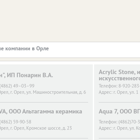
е компании в Орле
Acrylic Stone, 
н", ИП Понарин В.А.
искусственног
(4862) 49–03–99
Телефон:
8-920-283
Орел,
г. Орел, ул. Машиностроительная, д. 6
Адрес:
г. Орел,
ул. 1
IVA, ООО Альтагамма керамика
Aqua 7, ООО В
(4862) 59-90-58
Телефон:
(4862)70-3
Орел,
г. Орел, Кромское шоссе, д. 23
Адрес:
г. Орел,
ул. К