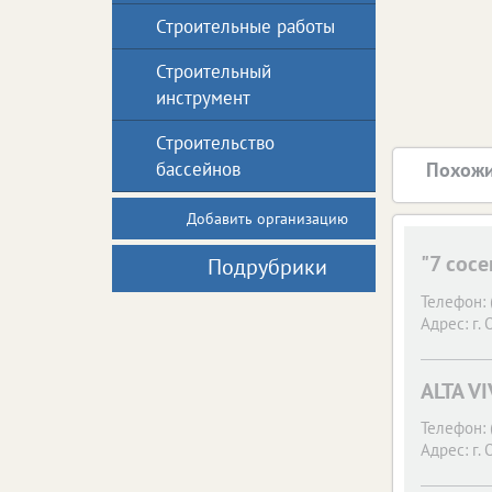
Строительные работы
Строительный
инструмент
Строительство
бассейнов
Похожи
Добавить организацию
"7 сосе
Подрубрики
Телефон:
Адрес:
г. 
ALTA V
Телефон:
Адрес:
г. 