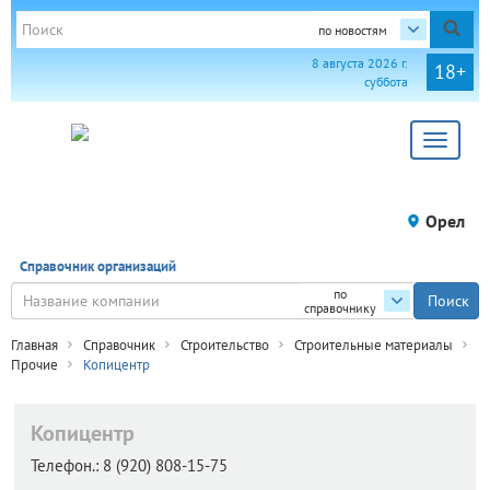
по новостям
8 августа 2026 г.
18+
суббота
Toggle
navigat
Орел
Справочник организаций
по
справочнику
Главная
Справочник
Строительство
Строительные материалы
Прочие
Копицентр
Копицентр
Телефон.:
8 (920) 808-15-75