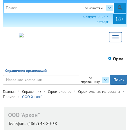
по новостям
6 августа 2026 г.
18+
четверг
Toggle
navigat
Орел
Справочник организаций
по
справочнику
Главная
Справочник
Строительство
Строительные материалы
Прочие
ООО "Аркон"
ООО "Аркон"
Телефон.:
(4862) 48-80-38