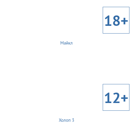
18+
Майкл
12+
Холоп 3