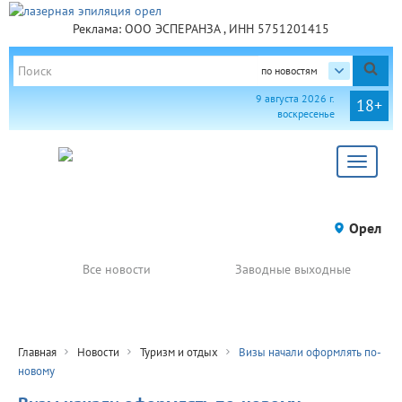
Реклама: ООО ЭСПЕРАНЗА , ИНН 5751201415
по новостям
9 августа 2026 г.
18+
воскресенье
Toggle
navigat
Орел
Все новости
Заводные выходные
Главная
Новости
Туризм и отдых
Визы начали оформлять по-
новому