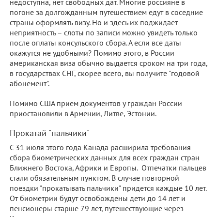
недоступна, нет свободных дат. Многие россияне в
погоне за долгожданным путешествием едут в соседние
страны оформлять визу. Но и здесь их поджидает
неприятность – слоты по записи можно увидеть только
после оплаты консульского сбора. А если все даты
окажутся не удобными? Помимо этого, в России
американская виза обычно выдается сроком на три года,
в государствах СНГ, скорее всего, вы получите "годовой
абонемент".
Помимо США прием документов у граждан России
приостановили в Армении, Литве, Эстонии.
Прокатай "пальчики"
С 31 июля этого года Канада расширила требования
сбора биометрических данных для всех граждан стран
Ближнего Востока, Африки и Европы. Отпечатки пальцев
стали обязательным пунктом. В случае повторной
поездки "прокатывать пальчики" придется каждые 10 лет.
От биометрии будут освобождены дети до 14 лет и
пенсионеры старше 79 лет, путешествующие через