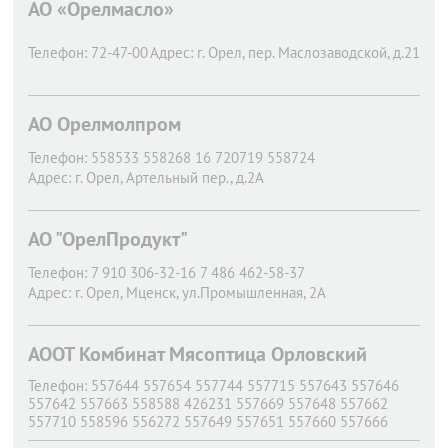
АО «Орелмасло»
Телефон:
72-47-00
Адрес:
г. Орел,
пер. Маслозаводской, д.21
АО Орелмолпром
Телефон:
558533 558268 16 720719 558724
Адрес:
г. Орел,
Артельный пер., д.2А
АО "ОрелПродукт"
Телефон:
7 910 306-32-16 7 486 462-58-37
Адрес:
г. Орел,
Мценск, ул.Промышленная, 2А
АООТ Комбинат Мясоптица Орловский
Телефон:
557644 557654 557744 557715 557643 557646
557642 557663 558588 426231 557669 557648 557662
557710 558596 556272 557649 557651 557660 557666
557713 557716 557755 558594