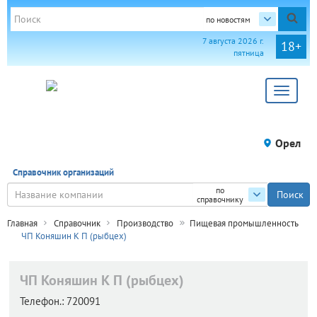
по новостям
7 августа 2026 г.
18+
пятница
Toggle
navigat
Орел
Справочник организаций
по
справочнику
Главная
Справочник
Производство
Пищевая промышленность
ЧП Коняшин К П (рыбцех)
ЧП Коняшин К П (рыбцех)
Телефон.:
720091