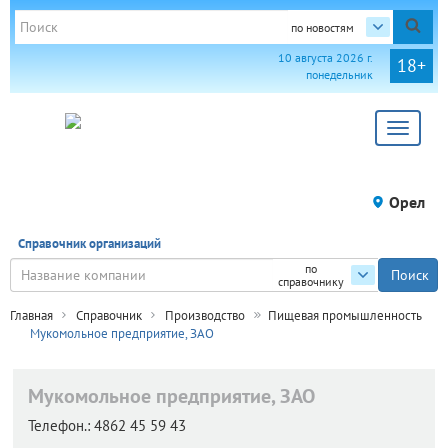
по новостям
10 августа 2026 г.
18+
понедельник
Toggle
navigat
Орел
Справочник организаций
по
справочнику
Главная
Справочник
Производство
Пищевая промышленность
Мукомольное предприятие, ЗАО
Мукомольное предприятие, ЗАО
Телефон.:
4862 45 59 43