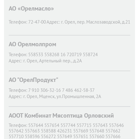
АО «Орелмасло»
Телефон:
72-47-00
Адрес:
г. Орел,
пер. Маслозаводской, д.21
АО Орелмолпром
Телефон:
558533 558268 16 720719 558724
Адрес:
г. Орел,
Артельный пер., д.2А
АО "ОрелПродукт"
Телефон:
7 910 306-32-16 7 486 462-58-37
Адрес:
г. Орел,
Мценск, ул.Промышленная, 2А
АООТ Комбинат Мясоптица Орловский
Телефон:
557644 557654 557744 557715 557643 557646
557642 557663 558588 426231 557669 557648 557662
557710 558596 556272 557649 557651 557660 557666