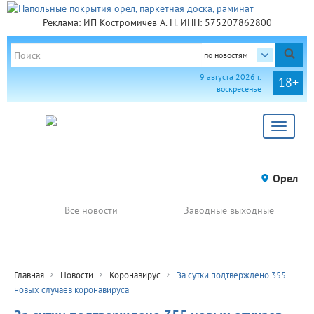
Реклама: ИП Костромичев А. Н. ИНН: 575207862800
по новостям
9 августа 2026 г.
18+
воскресенье
Toggle
navigat
Орел
Все новости
Заводные выходные
Главная
Новости
Коронавирус
За сутки подтверждено 355
новых случаев коронавируса