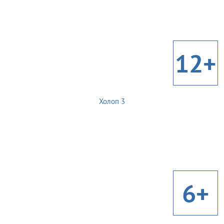
12+
Холоп 3
6+