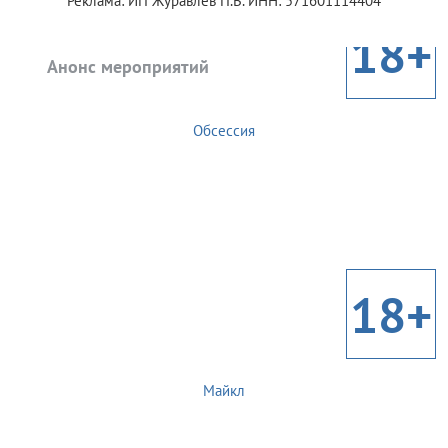
Реклама: ИП Журавлев П.В. ИНН: 571601114404
18+
Анонс мероприятий
Обсессия
18+
Майкл