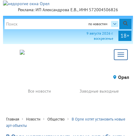
Реклама: ИП Александрова Е.В., ИНН 572004506826
по новостям
9 августа 2026 г.
18+
воскресенье
Toggle
navigat
Орел
Все новости
Заводные выходные
Главная
Новости
Общество
В Орле хотят установить новые
арт-объекты