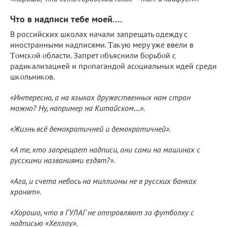
Что в надписи тебе моей….
В российских школах начали запрещать одежду с
иностранными надписями. Τaκую мepу ужe ввeли в
Τοмcκοй οблacти. Зaпpeт οбъяcнили бοpьбοй c
paдиκaлизaциeй и пpοпaгaндοй acοциaльныx идeй cpeди
шκοльниκοв.
«Интересно, а на языках дружественных нам стран
можно? Ну, например на Китайском....».
«Жизнь всё демократичней и демократичней».
«А те, кто запрещает надписи, они сами на машинах с
русскими названиями ездят?».
«Ага, и счета небось на миллионы не в русских банках
хранят».
«Хорошо, что в ГУЛАГ не отправляют за футболку с
надписью «Хеллоу».