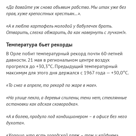
«Да давайте уж снова объявим рабство. Мы итак уже без
прав, хуже крепостных крестьян…».
«А я люблю картофель молодой у бабулечек брать.
Отварить, слегка обжарить, да как навернуть с лучком!».
Температура бьет рекорды
В Орле побит температурный рекорд почти 60-летней
давности. 21 мая в региональном центре воздух
прогрелся до +30,3°C. Предыдущий температурный
максимум для этого дня держался с 1967 года — +30,0°C.
«То снег в апреле, то рекорд по жаре в мае».
«На улице пекло, а деревья спилены, тени нет, стеклянные
остановки как адская сковородка».
«А я болею, продуло под кондиционером – в офисе без него
духота».
«Хорошо, что есть городской пляж – там и кайфуем».