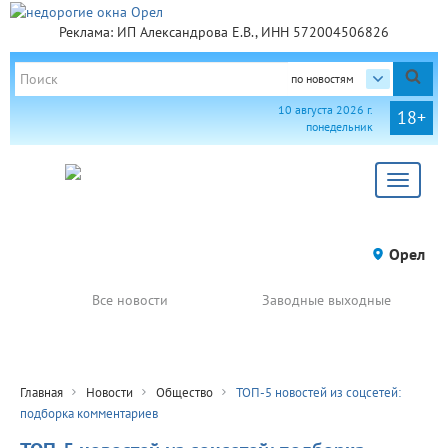
Реклама: ИП Александрова Е.В., ИНН 572004506826
по новостям
10 августа 2026 г.
18+
понедельник
Toggle
navigat
Орел
Все новости
Заводные выходные
Главная
Новости
Общество
ТОП-5 новостей из соцсетей:
подборка комментариев