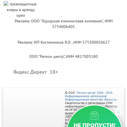
Реклама: ООО "Городская клининговая компания", ИНН
5754006405
Реклама: ИП Костенников Я.О , ИНН 575300050627
ООО "Регион центр", ИНН 4817003180
Яндекс.Директ
© ООО
"Регион центр" 2004 - 2026
Информационное наполнение:
Информационное агентство vRossii.ru
Свидетельство о регистрации СМИ
информационного агентства vRossii.ru
ИА № ФС 77‑35502
выдано РОСКОМНАДЗОРом 04 марта
2009г.
И. О. Главного редактора Нарыков А. Н.
Баннеры на портале размещаются на
НЕ ПРОПУСТИ!
правах рекламы.