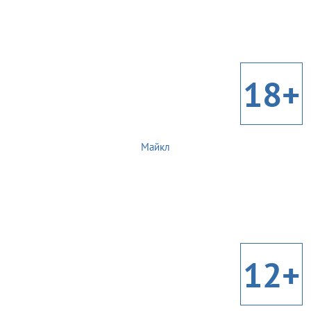
18+
Майкл
12+