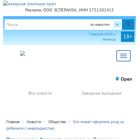
Реклама: ООО ЭСПЕРАНЗА , ИНН 5751201415
по новостям
7 августа 2026 г.
18+
пятница
Toggle
navigat
Орел
Все новости
Заводные выходные
Главная
Новости
Общество
Кто может оформить уход за
ребенком с инвалидностью