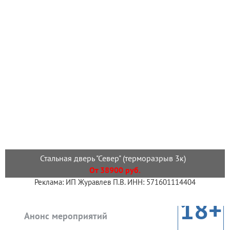
Стальная дверь "Север" (терморазрыв 3к)
От 38900 руб.
Реклама: ИП Журавлев П.В. ИНН: 571601114404
18+
Анонс мероприятий