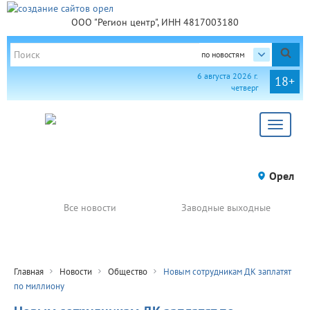
ООО "Регион центр", ИНН 4817003180
по новостям
6 августа 2026 г.
18+
четверг
Toggle
navigat
Орел
Все новости
Заводные выходные
Главная
Новости
Общество
Новым сотрудникам ДК заплатят
по миллиону