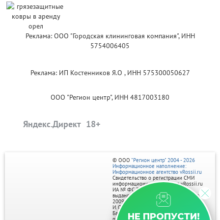
Реклама: ООО "Городская клининговая компания", ИНН
5754006405
Реклама: ИП Костенников Я.О , ИНН 575300050627
ООО "Регион центр", ИНН 4817003180
Яндекс.Директ
© ООО
"Регион центр" 2004 - 2026
Информационное наполнение:
Информационное агентство vRossii.ru
Свидетельство о регистрации СМИ
информационного агентства vRossii.ru
ИА № ФС 77‑35502
выдано РОСКОМНАДЗОРом 04 марта
2009г.
И. О. Главного редактора Нарыков А. Н.
Баннеры на портале размещаются на
НЕ ПРОПУСТИ!
правах рекламы.