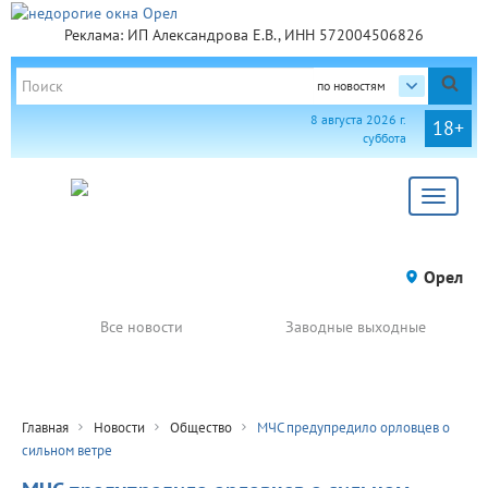
Реклама: ИП Александрова Е.В., ИНН 572004506826
по новостям
8 августа 2026 г.
18+
суббота
Toggle
navigat
Орел
Все новости
Заводные выходные
Главная
Новости
Общество
МЧС предупредило орловцев о
сильном ветре