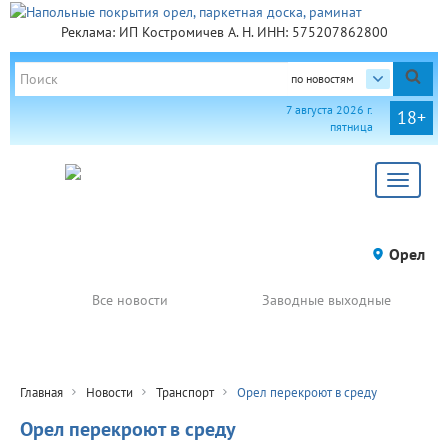
Реклама: ИП Костромичев А. Н. ИНН: 575207862800
по новостям
7 августа 2026 г.
18+
пятница
Toggle
navigat
Орел
Все новости
Заводные выходные
Главная
Новости
Транспорт
Орел перекроют в среду
Орел перекроют в среду