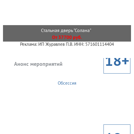
Стальная дверь "Солана"
От 37700 руб.
Реклама: ИП Журавлев П.В. ИНН: 571601114404
18+
Анонс мероприятий
Обсессия