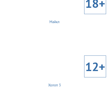
18+
Майкл
12+
Холоп 3