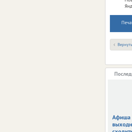
Янд
Печа
Вернуть
Послед
Афиша 
выходн
сходить