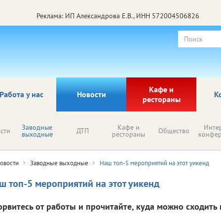
Реклама: ИП Александрова Е.В., ИНН 572004506826
Кафе и
Работа у нас
Новости
К
рестораны
Заводные
Кафе и
Инте
сти
ДТП
Общество
выходные
рестораны
конфе
овости
Заводные выходные
Наш топ-5 мероприятий на этот уикенд
ш топ-5 мероприятий на этот уикенд
орвитесь от работы и прочитайте, куда можно сходить 