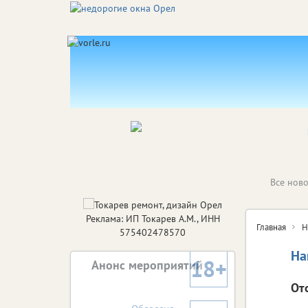
Все ново
Реклама: ИП Токарев А.М., ИНН
Главная
Н
575402478570
На
18+
Анонс мероприятий
От