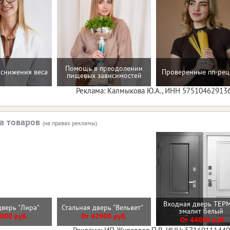
Помощь в преодолении
снижения веса
Проверенные пп-рец
пищевых зависимостей
Реклама: Калмыкова Ю.А., ИНН 57510462913
а товаров
(на правах рекламы)
Входная дверь ТЕР
дверь "Лира"
Стальная дверь "Вельвет"
эмалит белый
000 руб.
От 42900 руб.
От 44000 руб.