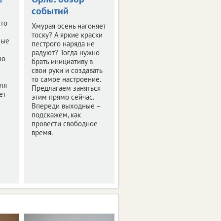
событий
Несмотря на то, что
Что
зима на прощание
Хмурая осень нагоняет
укрыла областную
тоску? А яркие краски
ные
столицу снежком, уже
пестрого наряда не
сейчас ощущается
радуют? Тогда нужно
но
грядущее
брать инициативу в
пробуждение природы
свои руки и создавать
– световой день стал
то самое настроение.
ля
длиннее. Да и
Предлагаем заняться
ет
прекрасный повод
этим прямо сейчас.
подольше погулять в
Впереди выходные –
выходные есть – День
подскажем, как
защитника Отечества.
провести свободное
Куда пригласить
время.
виновников торжества,
читайте в нашем
обзоре афиши.