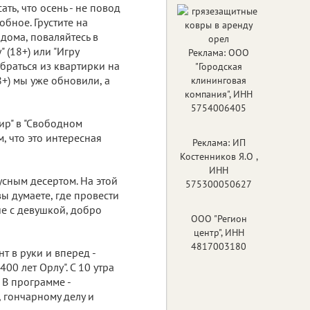
ать, что осень - не повод
обное. Грустите на
 дома, поваляйтесь в
 (18+) или "Игру
Реклама: ООО
ыбраться из квартирки на
"Городская
8+)
мы уже обновили, а
клининговая
компания", ИНН
5754006405
ир" в "Свободном
м, что это интересная
Реклама: ИП
Костенников Я.О ,
ИНН
кусным десертом. На этой
575300050627
 вы думаете, где провести
ие с девушкой, добро
ООО "Регион
центр", ИНН
4817003180
нт в руки и вперед -
00 лет Орлу". С 10 утра
 . В программе -
, гончарному делу и