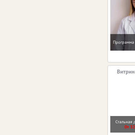
Программа 
Витрин
Стальная 
От 32