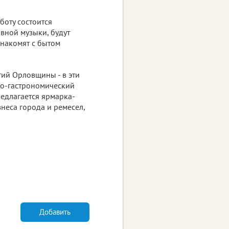
боту состоится
овной музыки, будут
знакомят с бытом
ий Орловщины - в эти
рно-гастрономический
редлагается ярмарка-
неса города и ремесел,
Добавить