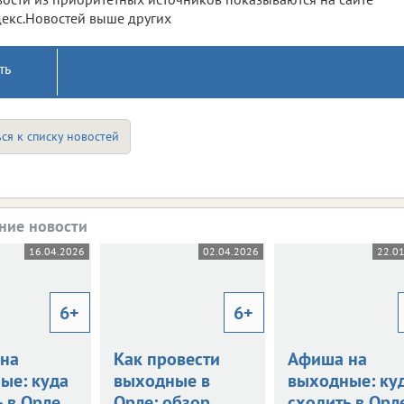
екс.Новостей выше других
ть
ся к списку новостей
ние новости
16.04.2026
02.04.2026
22.0
6+
6+
на
Как провести
Афиша на
ые: куда
выходные в
выходные: ку
 в Орле
Орле: обзор
сходить в Орл