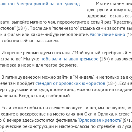
Мы не станем пис
для грусти и тому под
здоровье - останьтесь
вати, выпейте мятного чая, пересмотрите в сотый раз "Красотку"
столов" (18+) . После дня "тюленевого" отдыха сами захотите в
ый фильм или какое-нибудь мероприятие.
Расписание кино
(1
 события сейчас расскажем.
Искренне рекомендуем спектакль "Мой лунный серебряный м
странстве". Мы уже
побывали на аванпремьере
(16+) и заявляе
тановка в новом для театра формате.
В пятницу вечером можно зайти в "Миндаль", и не только за в
еле там пройдет
стендап от орловских юмористов
(18+) . Если
ер с друзьями или куда, кроме кино, можно сходить на свидан
аловать. Вход, кстати, свободный.
Если хотите побыть на свежем воздухе - и нет, мы не шутим, зо
ходите в воскресенье на место слияния Оки и Орлика, к стеле "4
о 6 вечера здесь состоится фестиваль
"Орловская крепость
" (6+)
орические реконструкции и мастер-классы по стрельбе из лука