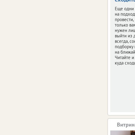
Еще одни
на подход
провести,
только ва
нужен ли
выйти из 
всегда, с
подборку
на ближай
Читайте и
куда сход
Витрин