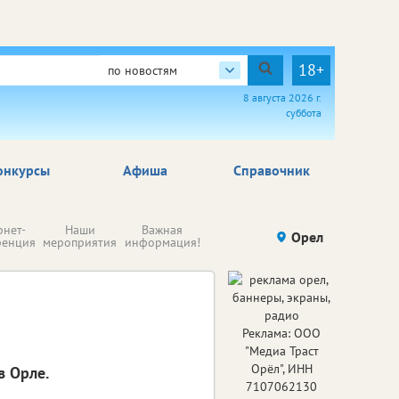
18+
по новостям
8 августа 2026 г.
суббота
онкурсы
Афиша
Справочник
Н
рнет-
Наши
Важная
Происшествия
Орел
Здоровье
комп
ренция
мероприятия
информация!
п
ре
Реклама: ООО
"Медиа Траст
Орёл", ИНН
в Орле.
7107062130