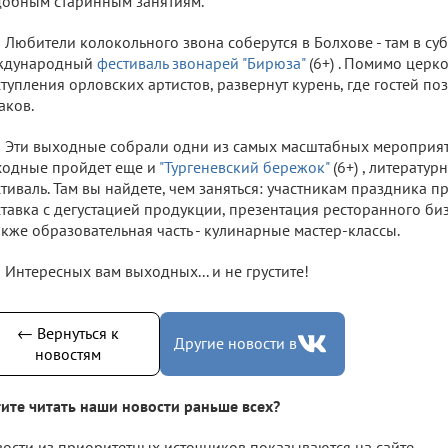
обным старинным занятиям.
Любители колокольного звона соберутся в Болхове - там в суб
ждународный
фестиваль звонарей "Бирюза"
(6+) . Помимо церк
тупления орловских артистов, развернут курень, где гостей по
аков.
Эти выходные собрали одни из самых масштабных мероприят
ходные пройдет еще и
"Тургеневский бережок"
(6+) , литерату
тиваль. Там вы найдете, чем заняться: участникам праздника п
тавка с дегустацией продукции, презентация ресторанного биз
акже образовательная часть - кулинарные мастер-классы.
Интересных вам выходных... и не грустите!
← Вернуться к
Другие новости в
новостям
ите читать наши новости раньше всех?
ости из приоритетных источников показываются на сайте