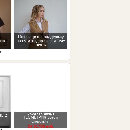
Мотивацию и поддержку
епты
на пути к здоровью и телу
Консультация по питанию
мечты
6
Входная дверь
МО 2
Стальная дверь Арктика с
ГЕОМЕТРИЯ Бетон
окном
Снежный
От 56100 руб.
От 31700 руб.