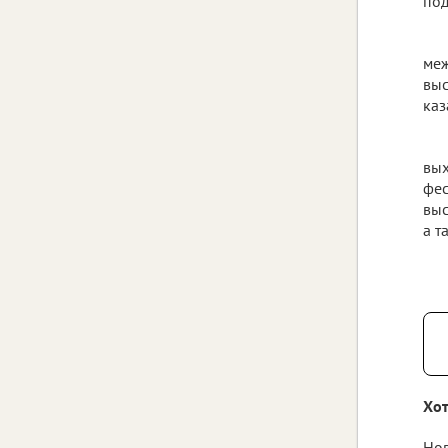
под
ме
выс
каз
вы
фес
выс
а т
Хот
Нов