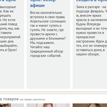
афиши
 выходные
Зима в разгаре - на
е. Как их
подходе февраль. 
Весна окончательно
 решать
ж, внесем ярких
вступила в свои права.
м. Но если
красок в заснежен
Апрельское солнышко
шний повод
будни. Впереди
так и манит гулять и
дома, мы, как
выходные и их точ
гулять. Не знаете, где
оставили
нужно провести в
провести время с
 мероприятий
прекрасном
друзьями и близкими?
шие дни.
настроении. Идеи д
Мы подскажем.
 выбирайте,
тех, кто не планиру
Читайте наш
ить в Орле!
оставаться дома, в
традиционный обзор
нашем обзоре.
городских событий.
а товаров
(на правах рекламы)