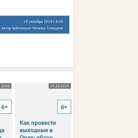
19 сентября 2019 г. 8:48
Автор публикации Наталья Синицына
1.2026
23.10.2025
20.02.2025
6+
6+
6+
Как провести
Афиша Орла:
да
выходные в
куда сходить в
е
Орле: обзор
выходные