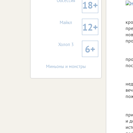
Обсессия
18+
кро
Майкл
12+
пре
нов
про
Холоп 3
6+
про
пос
Миньоны и монстры
нед
веч
пож
при
и д
ист