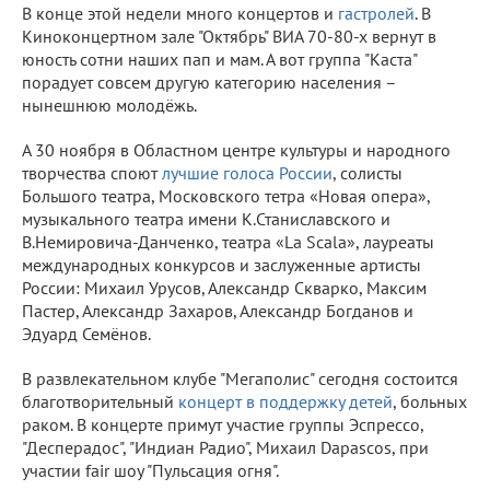
В конце этой недели много концертов и
гастролей
. В
Киноконцертном зале "Октябрь" ВИА 70-80-х вернут в
юность сотни наших пап и мам. А вот группа "Каста"
порадует совсем другую категорию населения –
нынешнюю молодёжь.
А 30 ноября в Областном центре культуры и народного
творчества споют
лучшие голоса России
, солисты
Большого театра, Московского тетра «Новая опера»,
музыкального театра имени К.Станиславского и
В.Немировича-Данченко, театра «La Scala», лауреаты
международных конкурсов и заслуженные артисты
России: Михаил Урусов, Александр Скварко, Максим
Пастер, Александр Захаров, Александр Богданов и
Эдуард Семёнов.
В развлекательном клубе "Мегаполис" сегодня состоится
благотворительный
концерт в поддержку детей
, больных
раком. В концерте примут участие группы Эспрессо,
"Десперадос", "Индиан Радио", Михаил Dapascos, при
участии fair шоу "Пульсация огня".