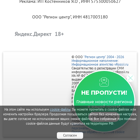
Реклама: ИП Костенников Я.О , ИНН 575300050627
ООО "Регион центр", ИНН 4817003180
Яндекс.Директ
© ООО
"Регион центр" 2004 - 2026
Информационное наполнение:
Информационное агентство vRossii.ru
Свидетельство о регистрации СМИ
информационного агентства vRossii.ru
ИА № ФС 77‑35502
выдано РОСКОМНАДЗОРом 04 марта
2009г.
И. О. Главного редактора Нарыков А. Н.
Баннеры на портале размещаются на
НЕ ПРОПУСТИ!
правах рекламы.
Реклама на портале:
Главные новости региона
Рекламное агентство "Умный маркетинг"
тел. 7-910-267-70-40,
в вашей почте!
email: umnyy.marketing@yandex.ru
На этом сайте мы используем
cookie-файлы
. Вы можете прочитать о cookie-файлах или
Отдельные публикации могут содержать
изменить настройки браузера. Продолжая пользоваться сайтом без изменения настроек,
информацию, не предназначенную для
ПОДПИСАТЬСЯ
вы даете согласие на использование ваших cookie-файлов. Все собранные при помощи
пользователей до 18 лет.
cookie-файлов данные будут храниться на территории РФ.
Политика в отношении обработки
персональных данных
Политика обработки файлов cookie
Согласен