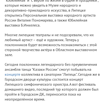
"Юбилейная" и "С верой по жизни в будни и праздники",
которые можно увидеть в Музее народного и
декоративно-прикладного искусства, в Липецке
открылись Персональная выставка народного артиста
России Виталия Пономарева, а также Юбилейная
выставка Б.Инкелеса.
Многие липецкие театралы и не подозревали, что их
любимый артист – ещё и художник. Теперь у
поклонников будет возможность познакомиться с этой
стороной творчества актёра в Областном выставочном
зале.
Сегодня поклонники легендарного без преувеличения
ансамбля танца "Казаки России" смогут побывать на
концерте
коллектива в санатории "Липецк". Сегодня же в
Городском дворце культуры состоится концерт
Липецкого симфонического оркестра. А вот фестиваль
домашнего видео, последний тур которого должен был
пройти в Городском ДК, переносится пока на
неопределённое время.