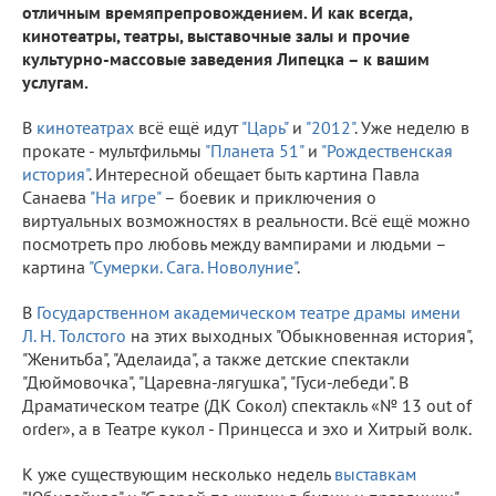
отличным времяпрепровождением. И как всегда,
кинотеатры, театры, выставочные залы и прочие
культурно-массовые заведения Липецка – к вашим
услугам.
В
кинотеатрах
всё ещё идут
"Царь"
и
"2012"
. Уже неделю в
прокате - мультфильмы
"Планета 51"
и
"Рождественская
история"
. Интересной обещает быть картина Павла
Санаева
"На игре"
– боевик и приключения о
виртуальных возможностях в реальности. Всё ещё можно
посмотреть про любовь между вампирами и людьми –
картина
"Сумерки. Сага. Новолуние"
.
В
Государственном академическом театре драмы имени
Л. Н. Толстого
на этих выходных "Обыкновенная история",
"Женитьба", "Аделаида", а также детские спектакли
"Дюймовочка", "Царевна-лягушка", "Гуси-лебеди". В
Драматическом театре (ДК Сокол) спектакль «№ 13 out of
order», а в Театре кукол - Принцесса и эхо и Хитрый волк.
К уже существующим несколько недель
выставкам