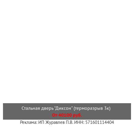
Стальная дверь "Диксон" (терморазрыв 3к)
От 40100 руб.
Реклама: ИП Журавлев П.В. ИНН: 571601114404