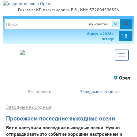
Реклама: ИП Александрова Е.В., ИНН 572004506826
по новостям
6 августа 2026 г.
18+
четверг
Toggle
navigat
Орел
Все новости
Заводные выходные
Заводные выходные
Провожаем последние выходные осени
Вот и наступили последние выходные осени. Нужно
отпраздновать это событие хорошим настроением и