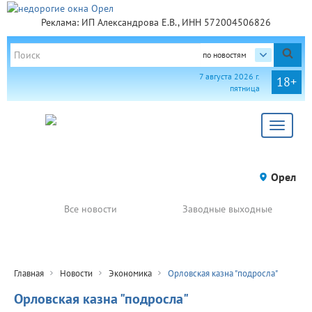
Реклама: ИП Александрова Е.В., ИНН 572004506826
по новостям
7 августа 2026 г.
18+
пятница
Toggle
navigat
Орел
Все новости
Заводные выходные
Главная
Новости
Экономика
Орловская казна "подросла"
Орловская казна "подросла"