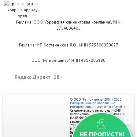
Реклама: ООО "Городская клининговая компания", ИНН
5754006405
Реклама: ИП Костенников Я.О , ИНН 575300050627
ООО "Регион центр", ИНН 4817003180
Яндекс.Директ
© ООО
"Регион центр" 2004 - 2026
Информационное наполнение:
Информационное агентство vRossii.ru
Свидетельство о регистрации СМИ
информационного агентства vRossii.ru
ИА № ФС 77‑35502
выдано РОСКОМНАДЗОРом 04 марта
2009г.
И. О. Главного редактора Нарыков А. Н.
Баннеры на портале размещаются на
НЕ ПРОПУСТИ!
правах рекламы.