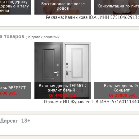
 и поддержку
Восстановление после
доровью и телу
Консультация по пи
родов
ечты
Реклама: Калмыкова Ю.А., ИНН 57510462913
а товаров
(на правах рекламы)
Входная дверь ТЕРМО 2
Входная дверь 9
верь ЭВЕРЕСТ
эмалит белый
Концепт
600 руб.
От 44000 руб.
От 29800 руб.
Реклама: ИП Журавлев П.В. ИНН: 5716011144
.Директ