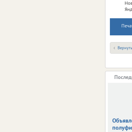
Нов
Янд
Печа
Вернуть
Послед
Объявл
полуфи