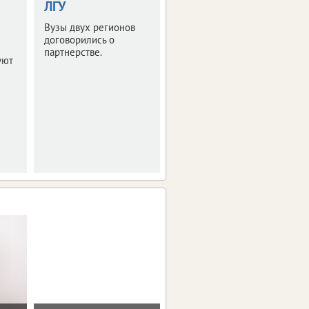
ЛГУ
нужно знать
Вузы двух регионов
Минпросвещения
договорились о
России разъяснило
партнерстве.
порядок зачисления и
уют
основания для отказа.