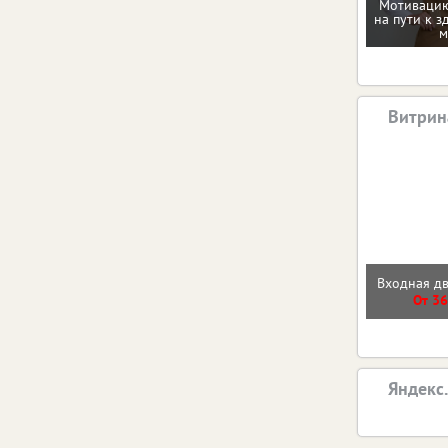
Мотивацию
на пути к з
м
Витрин
Входная д
От 36
Яндекс