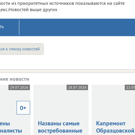
ости из приоритетных источников показываются на сайте
екс.Новостей выше других
ть
ся к списку новостей
ние новости
29.07.2026
28.07.2026
22.0
0+
ены
Названы самые
Капремонт
налисты
востребованные
Образцовской