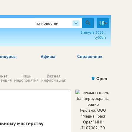
18+
по новостям
8 августа 2026 г.
суббота
онкурсы
Афиша
Справочник
Н
рнет-
Наши
Важная
Происшествия
Орел
Здоровье
комп
ренция
мероприятия
информация!
п
ре
Реклама: ООО
"Медиа Траст
Орёл", ИНН
льному мастерству
7107062130