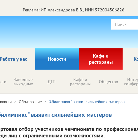
Реклама: ИП Александрова Е.В., ИНН 572004506826
Кафе и
Работа у нас
Новости
К
рестораны
Заводные
Кафе и
Инте
сти
ДТП
Общество
выходные
рестораны
конфе
овости
Образование
"Абилимпикс" выявит сильнейших мастеров
билимпикс" выявит сильнейших мастеров
артовал отбор участников чемпионата по профессиона
еди лиц с ограниченными возможностями.