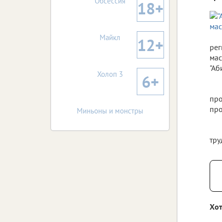
Обсессия
18+
Майкл
12+
рег
мас
"Аб
Холоп 3
6+
про
про
Миньоны и монстры
тру
Хот