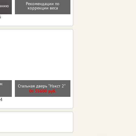
Рекомендации по
танию
Программа снижения веса
коррекции веса
6
см
Входная дверь ЧЕРНЫЙ
Стальная дверь "Нэкст 2"
КВАРЦ
От 35600 руб.
От 27700 руб.
04