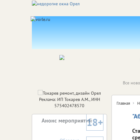
Все ново
Реклама: ИП Токарев А.М., ИНН
Главная
Н
575402478570
"А
18+
Анонс мероприятий
Ст
ср