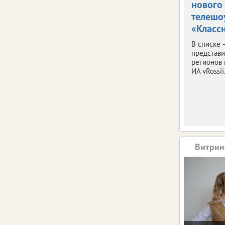
нового
телешо
«Классн
В списке 
представ
регионов 
ИА vRossii.
Витрин