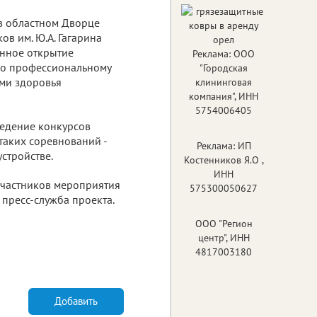
 в областном Дворце
в им. Ю.А. Гагарина
енное открытие
Реклама: ООО
по профессиональному
"Городская
ями здоровья
клининговая
компания", ИНН
5754006405
ведение конкурсов
таких соревнований -
Реклама: ИП
стройстве.
Костенников Я.О ,
ИНН
 участников мероприятия
575300050627
пресс-служба проекта.
ООО "Регион
центр", ИНН
4817003180
Добавить